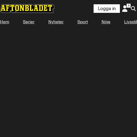
Logga in
KOMMER
11 SEPTEMBER
Hem
Serier
Nyheter
Sport
Nöje
Livsstil
Se snart på Plus Video
Titta med Plus Video
Logga in
-
-
-