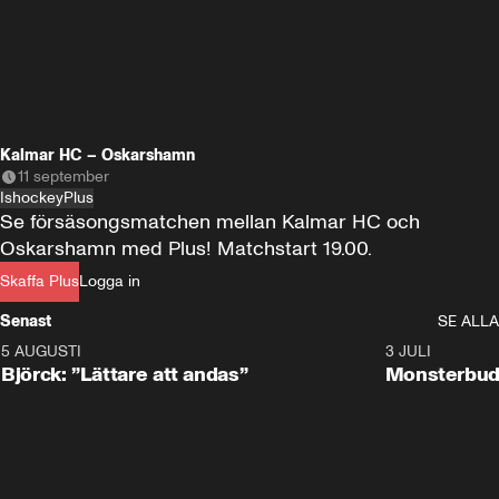
Kalmar HC – Oskarshamn
11 september
Ishockey
Plus
Se försäsongsmatchen mellan Kalmar HC och 
Oskarshamn med Plus! Matchstart 19.00.
Skaffa Plus
Logga in
Senast
SE ALLA
5 AUGUSTI
2:08
3 JULI
Björck: ”Lättare att andas”
Monsterbud 