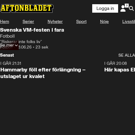
Logga in
Hem
Serier
Nyheter
Sport
Nöje
Livsstil
Svenska VM-festen i fara
Fotboll
”Riskerar inte folks liv”
Se mer
Fotboll
•
18.06.26
•
23 sek
Senast
SE ALLA
I GÅR 21:31
1:28
I GÅR 20:08
Hammarby föll efter förlängning –
Här kapas El
utslaget ur kvalet