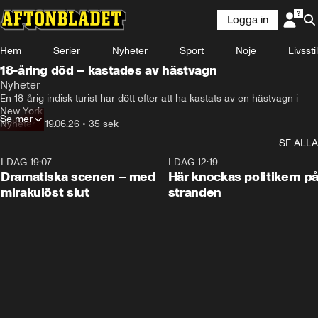
Logga in
Hem
Serier
Nyheter
Sport
Nöje
Livsstil
18-åring död – kastades av hästvagn
Nyheter
En 18-årig indisk turist har dött efter att ha kastats av en hästvagn i 
New York.
Se mer
Nyheter
•
19.06.26
•
35 sek
SE ALLA
I DAG 19:07
0:42
I DAG 12:19
Dramatiska scenen – med
Här knockas politikern p
mirakulöst slut
stranden