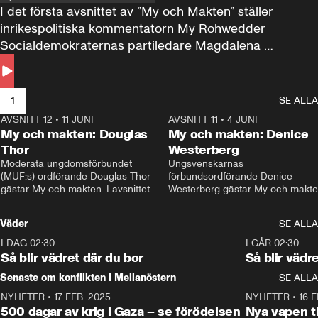
I det första avsnittet av ”My och Makten” ställer 
inrikespolitiska kommentatorn My Rohwedder 
Socialdemokraternas partiledare Magdalena 
Andersson till svars.
1
SE ALLA
AVSNITT 12
•
11 JUNI
26:27
AVSNITT 11
•
4 JUNI
2
My och makten: Douglas
My och makten: Denice
Thor
Westerberg
Moderata ungdomsförbundet 
Ungsvenskarnas 
(MUF:s) ordförande Douglas Thor 
förbundsordförande Denice 
gästar My och makten. I avsnittet 
Westerberg gästar My och makten.
diskuteras tonårsutvisningarna och 
avsnittet diskuteras migrationsfrå
hur Moderaterna ska locka väljare till 
och hur SD ska locka kvinnliga 
Väder
SE ALLA
valet i höst. 
väljare. 
I DAG 02:30
1:06
I GÅR 02:30
Så blir vädret där du bor
Så blir vädr
Senaste om konflikten i Mellanöstern
SE ALLA
NYHETER
•
17 FEB. 2025
0:45
NYHETER
•
16 F
500 dagar av krig i Gaza – se förödelsen
Nya vapen ti