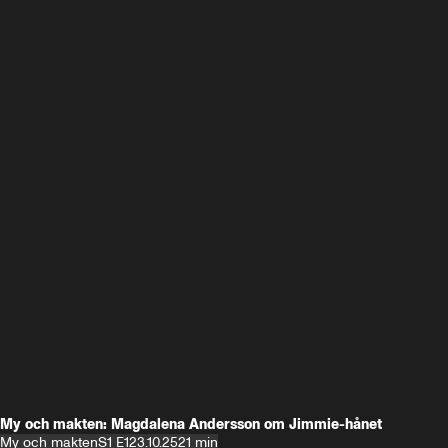
My och makten: Magdalena Andersson om Jimmie-hånet
My och makten
S1 E1
23.10.25
21 min