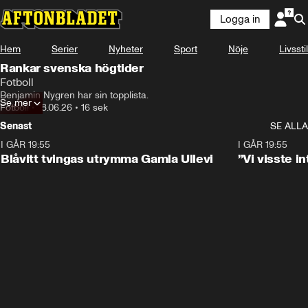
Logga in
Hem
Serier
Nyheter
Sport
Nöje
Livsstil
Rankar svenska högtider
Fotboll
Benjamin Nygren har sin topplista.
Se mer
Fotboll
•
18.06.26
•
16 sek
Senast
SE ALLA
I GÅR 19:55
0:29
I GÅR 19:55
Blåvitt tvingas utrymma Gamla Ullevi
”Vi visste 