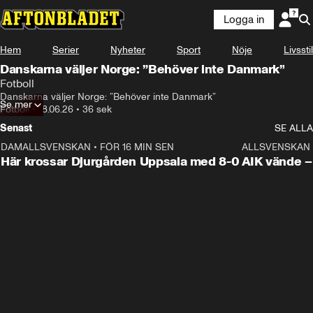
Logga in
Hem
Serier
Nyheter
Sport
Nöje
Livsstil
Danskarna väljer Norge: ”Behöver inte Danmark”
Fotboll
Danskarna väljer Norge: ”Behöver inte Danmark”
Se mer
Fotboll
•
18.06.26
•
36 sek
Senast
SE ALLA
DAMALLSVENSKAN
•
FÖR 16 MIN SEN
1:39
ALLSVENSKAN
Här krossar Djurgården Uppsala med 8-0
AIK vände – 