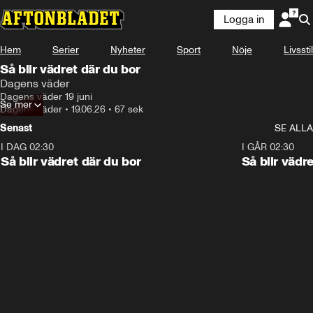
Logga in
Hem
Serier
Nyheter
Sport
Nöje
Livsstil
Så blir vädret där du bor
Dagens väder
Dagens väder 19 juni
Se mer
Dagens väder
•
19.06.26
•
67 sek
Senast
SE ALLA
I DAG 02:30
1:06
I GÅR 02:30
Så blir vädret där du bor
Så blir vädr