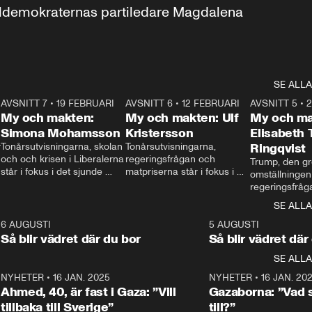
aldemokraternas partiledare Magdalena 
SE ALLA
7
AVSNITT 7
•
19 FEBRUARI
24:30
AVSNITT 6
•
12 FEBRUARI
27:30
AVSNITT 5
•
My och makten:
My och makten: Ulf
My och ma
Simona Mohamsson
Kristersson
Elisabeth
 
Tonårsutvisningarna, skolan 
Tonårsutvisningarna, 
Ringqvist
och och krisen i Liberalerna 
regeringsfrågan och 
Trump, den gr
står i fokus i det sjunde 
matpriserna står i fokus i 
omställningen
avsnittet av ”My och 
det sjätte avsnittet av ”My 
regeringsfråga
makten”. Se när 
och makten”. Se när 
centrum i det 
SE ALLA
Aftonbladets inrikespolitiska 
Aftonbladets inrikespolitiska 
avsnittet av ”
kommentator My 
kommentator My 
6
6 AUGUSTI
1:06
5 AUGUSTI
Makten”. Se nä
Rohwedder ställer 
Rohwedder ställer 
Så blir vädret där du bor
Så blir vädret där
Aftonbladets in
utbildnings- och 
statsminister Ulf Kristersson 
kommentator 
SE ALLA
integrationsminister Simona 
till svars.
Rohwedder stäl
Mohamsson till svars.
Centerpartiets
2
NYHETER
•
16 JAN. 2025
1:01
NYHETER
•
16 JAN. 20
Thand Ring till
Ahmed, 40, är fast i Gaza: ”Vill
Gazaborna: ”Vad s
tillbaka till Sverige”
till?”