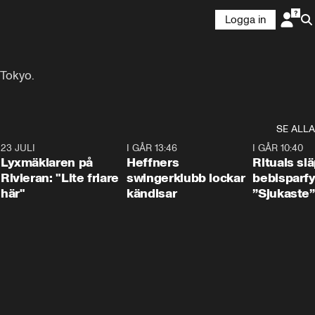
Logga in
 Tokyo. 
SE ALLA
7
23 JULI
2:02
I GÅR 13:46
0:55
I GÅR 10:40
Lyxmäklaren på
Heffners
Rituals sl
Rivieran: "Lite friare
swingerklubb lockar
bebisparf
här"
kändisar
”Sjukaste”