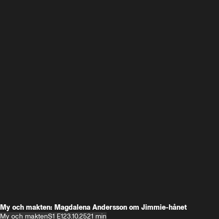
My och makten: Magdalena Andersson om Jimmie-hånet
My och makten
S1 E1
23.10.25
21 min