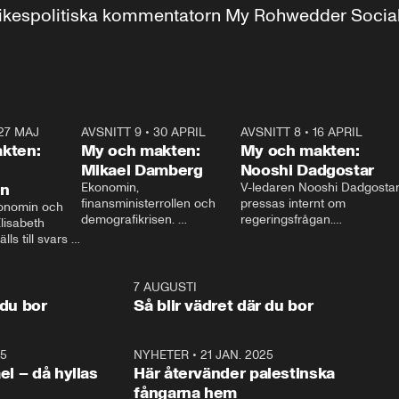
r inrikespolitiska kommentatorn My Rohwedder Soci
27 MAJ
3:51
AVSNITT 9
•
30 APRIL
24:00
AVSNITT 8
•
16 APRIL
25:1
kten:
My och makten:
My och makten:
Mikael Damberg
Nooshi Dadgostar
on
Ekonomin, 
V-ledaren Nooshi Dadgostar
finansministerrollen och 
pressas internt om 
onomin och 
demografikrisen. 
regeringsfrågan.

lisabeth 
Oppositionen ställs till svars 
I Aftonbladets 
ls till svars 
när Socialdemokraternas 
partiledarutfrågning ”My 
stern gästar 
Mikael Damberg gästar My 
och Makten” sätter hon ner 
My och Makten. 
och Makten. 
foten mot kritikerna:

1:06
7 AUGUSTI
1:0
– Vi ställer upp i val. Ska vi 
 du bor
Så blir vädret där du bor
vara med så sitter vi förstås 
25
1:22
NYHETER
•
21 JAN. 2025
0:5
ael – då hyllas
Här återvänder palestinska
fångarna hem