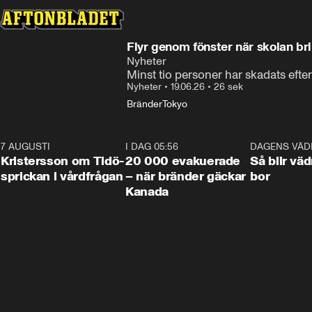
Flyr genom fönster när skolan br
Nyheter
Minst tio personer har skadats efte
Nyheter
•
19.06.26
•
26 sek
Bränder
Tokyo
7 AUGUSTI
0:42
I DAG 05:56
0:38
DAGENS VÄD
Kristersson om Tidö-
20 000 evakuerade
Så blir väd
sprickan i vårdfrågan
– när bränder gäckar
bor
Kanada