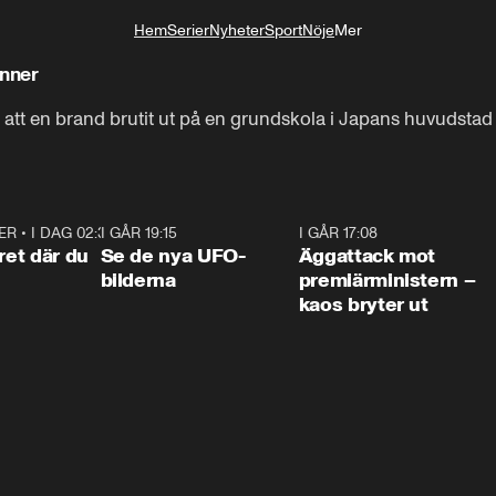
Hem
Serier
Nyheter
Sport
Nöje
Mer
Livsstil
inner
r att en brand brutit ut på en grundskola i Japans huvudstad
ER
•
I DAG 02:30
1:06
I GÅR 19:15
0:36
I GÅR 17:08
0:3
ret där du
Se de nya UFO-
Äggattack mot
bilderna
premiärministern –
kaos bryter ut