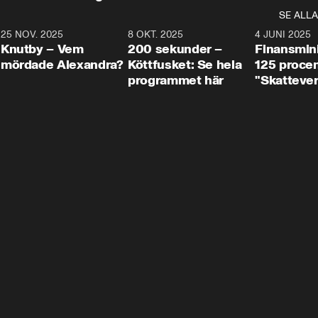
SE ALLA
3
25 NOV. 2025
31:05
8 OKT. 2025
4:29
4 JUNI 2025
Knutby – Vem
200 sekunder –
Finansmin
mördade Alexandra?
Köttfusket: Se hela
125 procent
programmet här
"Skattever
viktig uppg