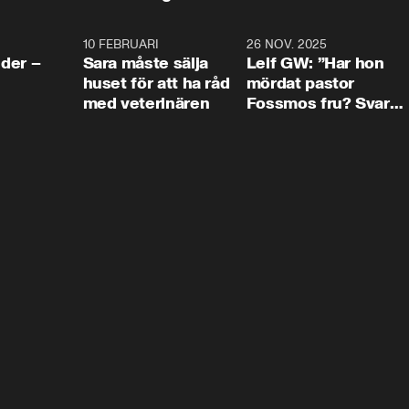
4:24
10 FEBRUARI
4:13
26 NOV. 2025
8:1
der –
Sara måste sälja
Leif GW: ”Har hon
huset för att ha råd
mördat pastor
med veterinären
Fossmos fru? Svar
nej.”