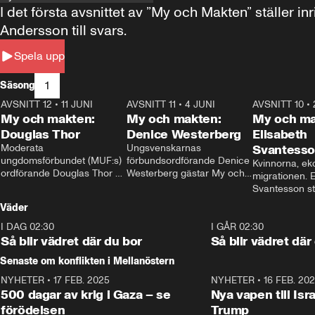
I det första avsnittet av ”My och Makten” ställe
Andersson till svars.
Spela upp
1
Säsong
AVSNITT 12
•
11 JUNI
26:27
AVSNITT 11
•
4 JUNI
23:40
AVSNITT 10
•
My och makten:
My och makten:
My och ma
Douglas Thor
Denice Westerberg
Elisabeth
Moderata 
Ungsvenskarnas 
Svantess
ungdomsförbundet (MUF:s) 
förbundsordförande Denice 
Kvinnorna, ek
ordförande Douglas Thor 
Westerberg gästar My och 
migrationen. E
gästar My och makten. I 
makten. I avsnittet 
Svantesson stäl
avsnittet diskuteras 
diskuteras migrationsfrågan 
när finansmini
Väder
tonårsutvisningarna och hur 
och hur SD ska locka 
Moderaterna ska locka 
kvinnliga väljare. 
I DAG 02:30
1:06
I GÅR 02:30
väljare till valet i höst. 
Så blir vädret där du bor
Så blir vädret där
Senaste om konflikten i Mellanöstern
NYHETER
•
17 FEB. 2025
0:45
NYHETER
•
16 FEB. 20
500 dagar av krig i Gaza – se
Nya vapen till Isr
förödelsen
Trump