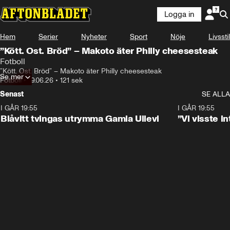
Logga in
Hem
Serier
Nyheter
Sport
Nöje
Livsstil
”Kött. Ost. Bröd” – Makoto äter Philly cheesesteak
Fotboll
”Kött. Ost. Bröd” – Makoto äter Philly cheesesteak
Se mer
Fotboll
•
19.06.26
•
121 sek
Senast
SE ALLA
I GÅR 19:55
0:29
I GÅR 19:55
Blåvitt tvingas utrymma Gamla Ullevi
”Vi visste 