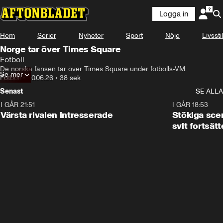
Logga in
Hem
Serier
Nyheter
Sport
Nöje
Livsstil
Norge tar över Times Square
Fotboll
De norska fansen tar över Times Square under fotbolls-VM.
Se mer
Fotboll
•
20.06.26
•
38 sek
Senast
SE ALLA
I GÅR 21:51
0:31
I GÅR 18:53
Värsta rivalen intresserade
Stökiga sce
svit fortsätt