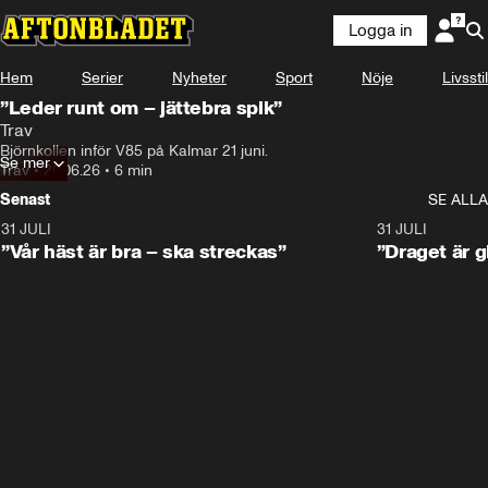
Logga in
Hem
Serier
Nyheter
Sport
Nöje
Livsstil
”Leder runt om – jättebra spik”
Trav
Björnkollen inför V85 på Kalmar 21 juni.
Se mer
Trav
•
20.06.26
•
6 min
Senast
SE ALLA
31 JULI
4:52
31 JULI
”Vår häst är bra – ska streckas”
”Draget är g