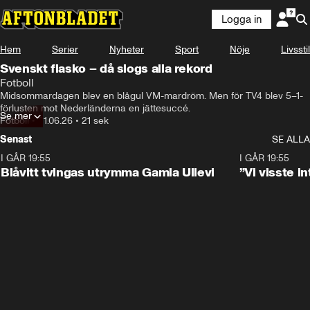
Logga in
Hem
Serier
Nyheter
Sport
Nöje
Livsstil
Svenskt fiasko – då slogs alla rekord
Fotboll
Midsommardagen blev en blågul VM-mardröm. Men för TV4 blev 5–1-
förlusten mot Nederländerna en jättesuccé.
Se mer
Fotboll
•
21.06.26
•
21 sek
Senast
SE ALLA
I GÅR 19:55
0:29
I GÅR 19:55
Blåvitt tvingas utrymma Gamla Ullevi
”Vi visste 