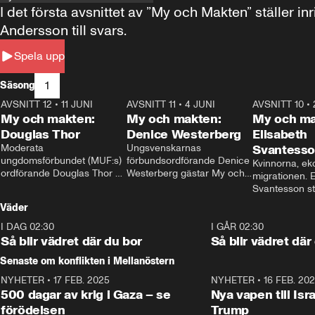
I det första avsnittet av ”My och Makten” ställe
Andersson till svars.
Spela upp
1
Säsong
AVSNITT 12
•
11 JUNI
26:27
AVSNITT 11
•
4 JUNI
23:40
AVSNITT 10
•
My och makten:
My och makten:
My och ma
Douglas Thor
Denice Westerberg
Elisabeth
Moderata 
Ungsvenskarnas 
Svantess
ungdomsförbundet (MUF:s) 
förbundsordförande Denice 
Kvinnorna, ek
ordförande Douglas Thor 
Westerberg gästar My och 
migrationen. E
gästar My och makten. I 
makten. I avsnittet 
Svantesson stäl
avsnittet diskuteras 
diskuteras migrationsfrågan 
när finansmini
Väder
tonårsutvisningarna och hur 
och hur SD ska locka 
Moderaterna ska locka 
kvinnliga väljare. 
I DAG 02:30
1:06
I GÅR 02:30
väljare till valet i höst. 
Så blir vädret där du bor
Så blir vädret där
Senaste om konflikten i Mellanöstern
NYHETER
•
17 FEB. 2025
0:45
NYHETER
•
16 FEB. 20
500 dagar av krig i Gaza – se
Nya vapen till Isr
förödelsen
Trump