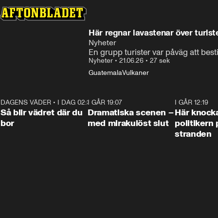
Här regnar lavastenar över turist
Nyheter
En grupp turister var påväg att bes
Nyheter
•
21.06.26
•
27 sek
Guatemala
Vulkaner
DAGENS VÄDER
•
I DAG 02:30
1:06
I GÅR 19:07
0:42
I GÅR 12:19
Så blir vädret där du
Dramatiska scenen –
Här knock
bor
med mirakulöst slut
politikern 
stranden