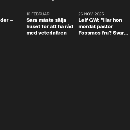
4:24
10 FEBRUARI
4:13
26 NOV. 2025
8:1
der –
Sara måste sälja
Leif GW: ”Har hon
huset för att ha råd
mördat pastor
med veterinären
Fossmos fru? Svar
nej.”