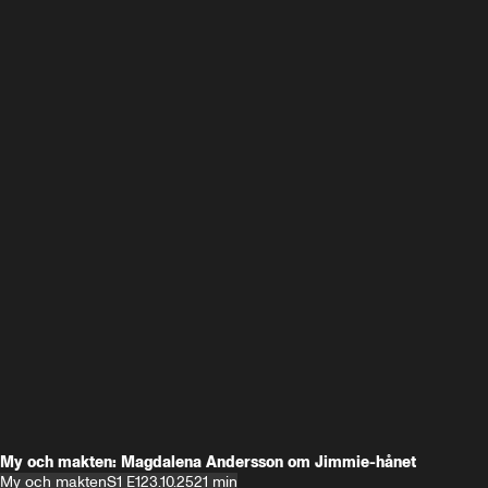
My och makten: Magdalena Andersson om Jimmie-hånet
My och makten
S1 E1
23.10.25
21 min