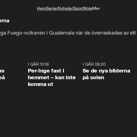
Hem
Serier
Nyheter
Sport
Nöje
Mer
Livsstil
erna
tiga Fuego-vulkanen i Guatemala när de överraskades av ett pl
0:45
I GÅR 10:16
1:26
I GÅR 08:20
0:3
as
Per-Inge fast i
Se de nya bilderna
på
hemmet – kan inte
på solen
komma ut