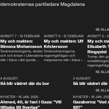
aldemokraternas partiledare Magdalena 
SE ALLA
7
AVSNITT 7
•
19 FEBRUARI
24:30
AVSNITT 6
•
12 FEBRUARI
27:30
AVSNITT 5
•
My och makten:
My och makten: Ulf
My och ma
Simona Mohamsson
Kristersson
Elisabeth
 
Tonårsutvisningarna, skolan 
Tonårsutvisningarna, 
Ringqvist
och och krisen i Liberalerna 
regeringsfrågan och 
Trump, den gr
står i fokus i det sjunde 
matpriserna står i fokus i 
omställningen
avsnittet av ”My och 
det sjätte avsnittet av ”My 
regeringsfråga
makten”. Se när 
och makten”. Se när 
centrum i det 
SE ALLA
Aftonbladets inrikespolitiska 
Aftonbladets inrikespolitiska 
avsnittet av ”
kommentator My 
kommentator My 
6
4 AUGUSTI
1:06
3 AUGUSTI
Makten”. Se nä
Rohwedder ställer 
Rohwedder ställer 
Så blir vädret där du bor
Så blir vädret där
Aftonbladets in
utbildnings- och 
statsminister Ulf Kristersson 
kommentator 
SE ALLA
integrationsminister Simona 
till svars.
Rohwedder stäl
Mohamsson till svars.
Centerpartiets
2
NYHETER
•
16 JAN. 2025
1:01
NYHETER
•
16 JAN. 20
Thand Ring till
Ahmed, 40, är fast i Gaza: ”Vill
Gazaborna: ”Vad s
tillbaka till Sverige”
till?”