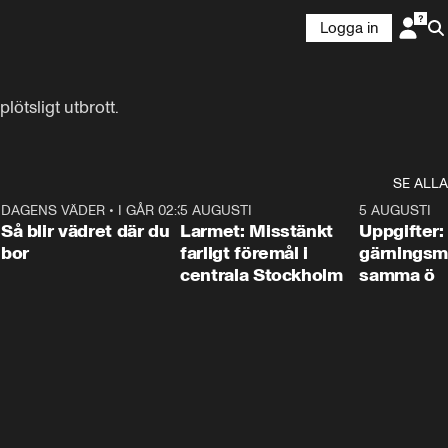
Logga in
ötsligt utbrott.
SE ALLA
1
DAGENS VÄDER
•
I GÅR 02:30
1:06
5 AUGUSTI
0:35
5 AUGUSTI
Så blir vädret där du
Larmet: Misstänkt
Uppgifter:
bor
farligt föremål i
gärningsm
centrala Stockholm
samma ö