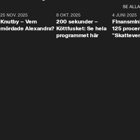
SE ALLA
3
25 NOV. 2025
31:05
8 OKT. 2025
4:29
4 JUNI 2025
Knutby – Vem
200 sekunder –
Finansmin
mördade Alexandra?
Köttfusket: Se hela
125 procent
programmet här
"Skattever
viktig uppg