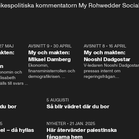
r inrikespolitiska kommentatorn My Rohwedder Soci
27 MAJ
3:51
AVSNITT 9
•
30 APRIL
24:00
AVSNITT 8
•
16 APRIL
25:1
kten:
My och makten:
My och makten:
Mikael Damberg
Nooshi Dadgostar
on
Ekonomin, 
V-ledaren Nooshi Dadgostar
finansministerrollen och 
pressas internt om 
onomin och 
demografikrisen. 
regeringsfrågan.

lisabeth 
Oppositionen ställs till svars 
I Aftonbladets 
ls till svars 
när Socialdemokraternas 
partiledarutfrågning ”My 
stern gästar 
Mikael Damberg gästar My 
och Makten” sätter hon ner 
My och Makten. 
och Makten. 
foten mot kritikerna:

1:06
5 AUGUSTI
1:0
– Vi ställer upp i val. Ska vi 
 du bor
Så blir vädret där du bor
vara med så sitter vi förstås 
25
1:22
NYHETER
•
21 JAN. 2025
0:5
ael – då hyllas
Här återvänder palestinska
fångarna hem