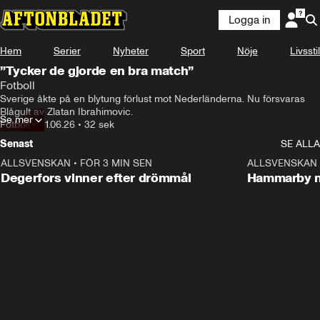
Logga in
Hem
Serier
Nyheter
Sport
Nöje
Livsstil
”Tycker de gjorde en bra match”
Fotboll
Sverige åkte på en blytung förlust mot Nederländerna. Nu försvaras 
Blågult av Zlatan Ibrahimovic. 
Se mer
Fotboll
•
21.06.26
•
32 sek
Senast
SE ALLA
ALLSVENSKAN
•
FÖR 3 MIN SEN
1:44
ALLSVENSKAN
Degerfors vinner efter drömmål
Hammarby n