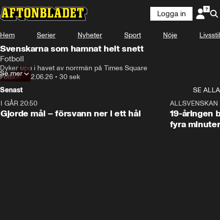
Logga in
Hem
Serier
Nyheter
Sport
Nöje
Livsstil
Svenskarna som hamnat helt snett
Fotboll
Dyker upp i havet av norrmän på Times Square
Se mer
Fotboll
•
22.06.26
•
30 sek
Senast
SE ALLA
I GÅR 20:50
0:31
ALLSVENSKAN
Gjorde mål – försvann ner i ett hål
19-åringen b
fyra minute