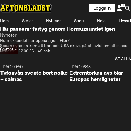
Logga in
Hem
Serier
Nyheter
Sport
Nöje
Livsstil
Här passerar fartyg genom Hormuzsundet igen
Nyheter
Hormuzsundet har öppnat igen. Eller?

Sedan nyheten kom att Iran och USA skrivit på ett avtal om att inleda 
Se mer
fredssamtal har det varit delade meningar om sundet har öppnat eller 
Nyheter
•
22.06.26
•
49 sek
inte.

SE ALLA
Enligt Marine traffic, som ser hur fartygen rör sig, kan man konstatera 
I DAG 09:50
0:53
I DAG 08:18
att i alla fall några passerade under torsdag och fredag. Men sedan 
Tyfonvåg svepte bort pojke
Extremtorkan avslöjar
dess uppger Iran att man inte tänker släppa igenom fler förrän Israel 
– saknas
Europas hemligheter
slutar attackera Libanon.

USA:s vice president JD Vance tillbakavisar dock uppgifterna om att 
sundet är stängt.