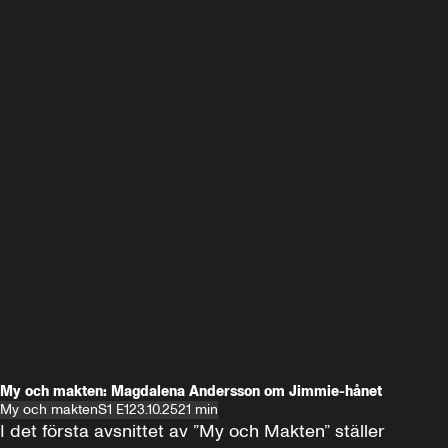
My och makten: Magdalena Andersson om Jimmie-hånet
My och makten
S1 E1
23.10.25
21 min
I det första avsnittet av ”My och Makten” ställer 