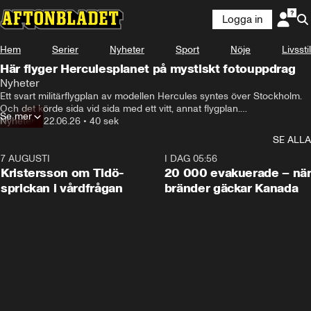
Logga in
Hem
Serier
Nyheter
Sport
Nöje
Livsstil
Här flyger Herculesplanet på mystiskt fotouppdrag
Nyheter
Ett svart militärflygplan av modellen Hercules syntes över Stockholm.  
Och det körde sida vid sida med ett vitt, annat flygplan.

Se mer
Planen flyg tätt ihop och på låg höjd och enligt vittnen flög det fram 
Nyheter
•
22.06.26
•
40 sek
och tillbaka över Stockholm.

SE ALLA
Försvarsmakten berättade att Herculesplanet var på ett planerat 
fotouppdrag i Stockholmsområdet. Och Aftonbladet tror vi vet vad som 
7 AUGUSTI
0:42
I DAG 05:56
var fotoobjekt.
Kristersson om Tidö-
20 000 evakuerade – nä
sprickan i vårdfrågan
bränder gäckar Kanada