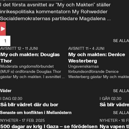
I det första avsnittet av ”My och Makten” ställer 
inrikespolitiska kommentatorn My Rohwedder 
Socialdemokraternas partiledare Magdalena 
Andersson till svars.
1
SE ALLA
AVSNITT 12
•
11 JUNI
26:27
AVSNITT 11
•
4 JUNI
2
My och makten: Douglas
My och makten: Denice
Thor
Westerberg
Moderata ungdomsförbundet 
Ungsvenskarnas 
(MUF:s) ordförande Douglas Thor 
förbundsordförande Denice 
gästar My och makten. I avsnittet 
Westerberg gästar My och makten.
diskuteras tonårsutvisningarna och 
avsnittet diskuteras migrationsfrå
hur Moderaterna ska locka väljare till 
och hur SD ska locka kvinnliga 
Väder
SE ALLA
valet i höst. 
väljare. 
I DAG 02:30
1:06
I GÅR 02:30
Så blir vädret där du bor
Så blir vädr
Senaste om konflikten i Mellanöstern
SE ALLA
NYHETER
•
17 FEB. 2025
0:45
NYHETER
•
16 F
500 dagar av krig i Gaza – se förödelsen
Nya vapen ti