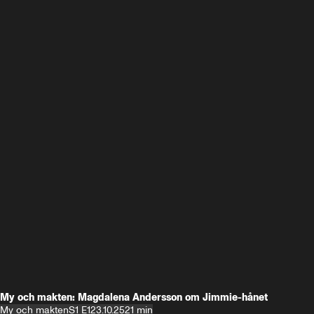
My och makten: Magdalena Andersson om Jimmie-hånet
My och makten
S1 E1
23.10.25
21 min