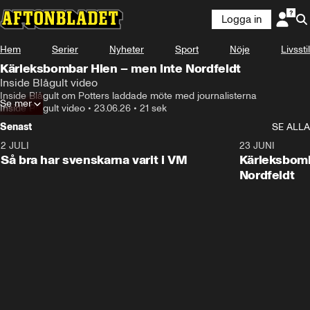
Logga in
Hem
Serier
Nyheter
Sport
Nöje
Livsstil
Kärleksbombar Hien – men inte Nordfeldt
Inside Blågult video
Inside Blågult om Potters laddade möte med journalisterna
Se mer
Inside Blågult video
•
23.06.26
•
21 sek
Senast
SE ALLA
2 JULI
0:37
23 JUNI
Så bra har svenskarna varit i VM
Kärleksbomb
Nordfeldt