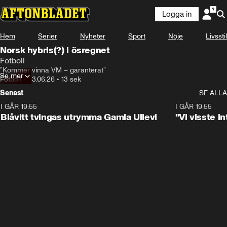
Logga in
Hem
Serier
Nyheter
Sport
Nöje
Livsstil
Norsk hybris(?) i ösregnet
Fotboll
”Kommer vinna VM – garanterat”
Se mer
Fotboll
•
23.06.26
•
13 sek
Senast
SE ALLA
I GÅR 19:55
0:29
I GÅR 19:55
Blåvitt tvingas utrymma Gamla Ullevi
”Vi visste 