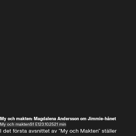
My och makten: Magdalena Andersson om Jimmie-hånet
My och makten
S1 E1
23.10.25
21 min
I det första avsnittet av ”My och Makten” ställer 