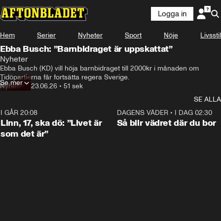
Logga in
Hem
Serier
Nyheter
Sport
Nöje
Livsstil
Ebba Busch: ”Barnbidraget är uppskattat”
Nyheter
Ebba Busch (KD) vill höja barnbidraget till 2000kr i månaden om 
Tidöpartierna får fortsätta regera Sverige.
Se mer
Nyheter
•
23.06.26
•
51 sek
SE ALLA
I GÅR 20:08
4:36
DAGENS VÄDER
•
I DAG 02:30
Linn, 17, ska dö: ”Livet är
Så blir vädret där du bor
som det är”