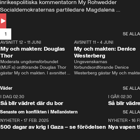
inrikespolitiska kommentatorn My Rohwedder 
Socialdemokraternas partiledare Magdalena 
Andersson till svars.
1
SE ALLA
AVSNITT 12
•
11 JUNI
26:27
AVSNITT 11
•
4 JUNI
2
My och makten: Douglas
My och makten: Denice
Thor
Westerberg
Moderata ungdomsförbundet 
Ungsvenskarnas 
(MUF:s) ordförande Douglas Thor 
förbundsordförande Denice 
gästar My och makten. I avsnittet 
Westerberg gästar My och makten.
diskuteras tonårsutvisningarna och 
avsnittet diskuteras migrationsfrå
hur Moderaterna ska locka väljare till 
och hur SD ska locka kvinnliga 
Väder
SE ALLA
valet i höst. 
väljare. 
I DAG 02:30
1:06
I GÅR 02:30
Så blir vädret där du bor
Så blir vädr
Senaste om konflikten i Mellanöstern
SE ALLA
NYHETER
•
17 FEB. 2025
0:45
NYHETER
•
16 F
500 dagar av krig i Gaza – se förödelsen
Nya vapen ti