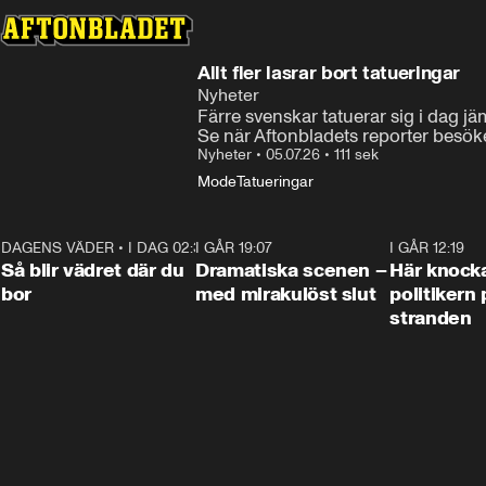
Allt fler lasrar bort tatueringar
Nyheter
Färre svenskar tatuerar sig i dag jäm
Se när Aftonbladets reporter besöke
Nyheter
•
05.07.26
•
111 sek
Mode
Tatueringar
DAGENS VÄDER
•
I DAG 02:30
1:06
I GÅR 19:07
0:42
I GÅR 12:19
Så blir vädret där du
Dramatiska scenen –
Här knock
bor
med mirakulöst slut
politikern 
stranden