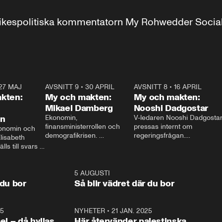
r inrikespolitiska kommentatorn My Rohwedder Soci
27 MAJ
3:51
AVSNITT 9
•
30 APRIL
24:00
AVSNITT 8
•
16 APRIL
25:1
kten:
My och makten:
My och makten:
Mikael Damberg
Nooshi Dadgostar
on
Ekonomin, 
V-ledaren Nooshi Dadgostar
finansministerrollen och 
pressas internt om 
onomin och 
demografikrisen. 
regeringsfrågan.

lisabeth 
Oppositionen ställs till svars 
I Aftonbladets 
ls till svars 
när Socialdemokraternas 
partiledarutfrågning ”My 
stern gästar 
Mikael Damberg gästar My 
och Makten” sätter hon ner 
My och Makten. 
och Makten. 
foten mot kritikerna:

1:06
5 AUGUSTI
1:0
– Vi ställer upp i val. Ska vi 
 du bor
Så blir vädret där du bor
vara med så sitter vi förstås 
25
1:22
NYHETER
•
21 JAN. 2025
0:5
ael – då hyllas
Här återvänder palestinska