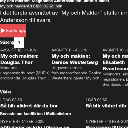
My och makten: Magdalena Andersson om Jimmie-hånet
My och makten
S1 E1
23.10.25
21 min
I det första avsnittet av ”My och Makten” ställe
Andersson till svars.
Spela upp
1
Säsong
AVSNITT 12
•
11 JUNI
26:27
AVSNITT 11
•
4 JUNI
23:40
AVSNITT 10
•
My och makten:
My och makten:
My och ma
Douglas Thor
Denice Westerberg
Elisabeth
Moderata 
Ungsvenskarnas 
Svantess
ungdomsförbundet (MUF:s) 
förbundsordförande Denice 
Kvinnorna, ek
ordförande Douglas Thor 
Westerberg gästar My och 
migrationen. E
gästar My och makten. I 
makten. I avsnittet 
Svantesson stäl
avsnittet diskuteras 
diskuteras migrationsfrågan 
när finansmini
Väder
tonårsutvisningarna och hur 
och hur SD ska locka 
Moderaterna ska locka 
kvinnliga väljare. 
I DAG 02:30
1:06
I GÅR 02:30
väljare till valet i höst. 
Så blir vädret där du bor
Så blir vädret där
Senaste om konflikten i Mellanöstern
NYHETER
•
17 FEB. 2025
0:45
NYHETER
•
16 FEB. 20
500 dagar av krig i Gaza – se
Nya vapen till Isr