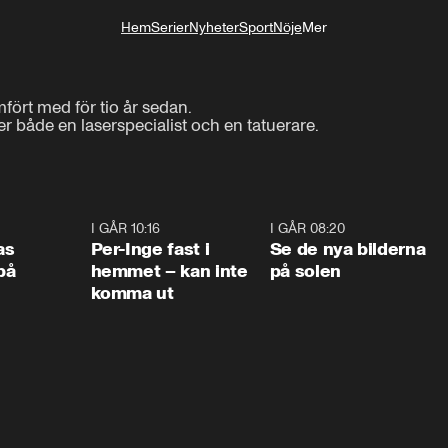
Hem
Serier
Nyheter
Sport
Nöje
Mer
Livsstil
fört med för tio år sedan.

r både en laserspecialist och en tatuerare. 
0:45
I GÅR 10:16
1:26
I GÅR 08:20
0:3
as
Per-Inge fast i
Se de nya bilderna
på
hemmet – kan inte
på solen
komma ut