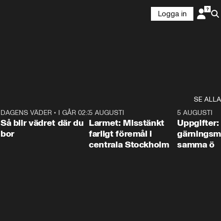
Logga in
SE ALLA
1
DAGENS VÄDER
•
I GÅR 02:30
1:06
5 AUGUSTI
0:35
5 AUGUSTI
Så blir vädret där du
Larmet: Misstänkt
Uppgifter:
bor
farligt föremål i
gärningsm
centrala Stockholm
samma ö