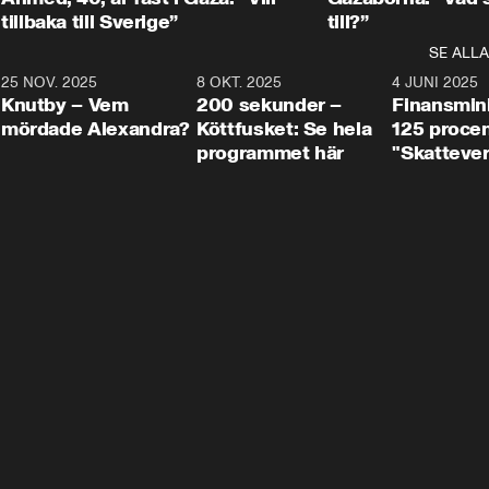
tillbaka till Sverige”
till?”
SE ALLA
3
25 NOV. 2025
31:05
8 OKT. 2025
4:29
4 JUNI 2025
Knutby – Vem
200 sekunder –
Finansmin
mördade Alexandra?
Köttfusket: Se hela
125 procent
programmet här
"Skattever
viktig uppg