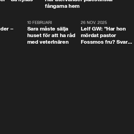
fångarna hem
4:24
10 FEBRUARI
4:13
26 NOV. 2025
8:1
der –
Sara måste sälja
Leif GW: ”Har hon
huset för att ha råd
mördat pastor
med veterinären
Fossmos fru? Svar
nej.”