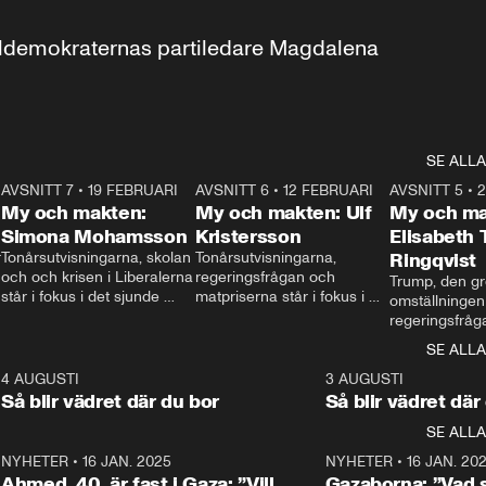
aldemokraternas partiledare Magdalena 
SE ALLA
7
AVSNITT 7
•
19 FEBRUARI
24:30
AVSNITT 6
•
12 FEBRUARI
27:30
AVSNITT 5
•
My och makten:
My och makten: Ulf
My och ma
Simona Mohamsson
Kristersson
Elisabeth
 
Tonårsutvisningarna, skolan 
Tonårsutvisningarna, 
Ringqvist
och och krisen i Liberalerna 
regeringsfrågan och 
Trump, den gr
står i fokus i det sjunde 
matpriserna står i fokus i 
omställningen
avsnittet av ”My och 
det sjätte avsnittet av ”My 
regeringsfråga
makten”. Se när 
och makten”. Se när 
centrum i det 
SE ALLA
Aftonbladets inrikespolitiska 
Aftonbladets inrikespolitiska 
avsnittet av ”
kommentator My 
kommentator My 
6
4 AUGUSTI
1:06
3 AUGUSTI
Makten”. Se nä
Rohwedder ställer 
Rohwedder ställer 
Så blir vädret där du bor
Så blir vädret där
Aftonbladets in
utbildnings- och 
statsminister Ulf Kristersson 
kommentator 
SE ALLA
integrationsminister Simona 
till svars.
Rohwedder stäl
Mohamsson till svars.
Centerpartiets
2
NYHETER
•
16 JAN. 2025
1:01
NYHETER
•
16 JAN. 20
Thand Ring till
Ahmed, 40, är fast i Gaza: ”Vill
Gazaborna: ”Vad s