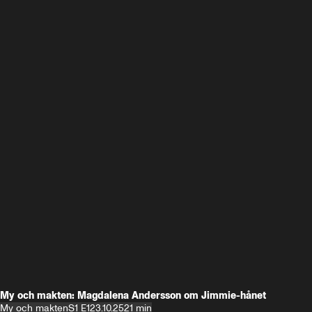
My och makten: Magdalena Andersson om Jimmie-hånet
My och makten
S1 E1
23.10.25
21 min