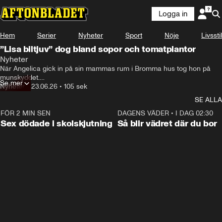
Logga in
Hem
Serier
Nyheter
Sport
Nöje
Livsstil
”Lisa biltjuv” dog bland sopor och tomatplantor
Nyheter
När Angelica gick in på sin mammas rum i Bromma hus tog hon på 
munskyddet.

Se mer
Det behövdes bland sopor, flugor och soffan där kroppen legat flera 
Nyheter
•
23.06.26
•
105 sek
dagar. 
SE ALLA
FÖR 2 MIN SEN
0:35
DAGENS VÄDER
•
I DAG 02:30
Sex dödade i skolskjutning
Så blir vädret där du bor