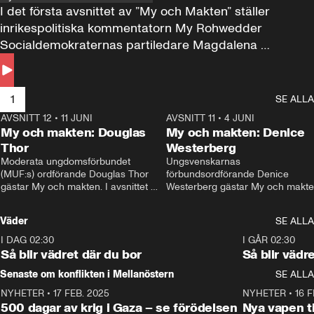
I det första avsnittet av ”My och Makten” ställer 
inrikespolitiska kommentatorn My Rohwedder 
Socialdemokraternas partiledare Magdalena 
Andersson till svars.
1
SE ALLA
AVSNITT 12
•
11 JUNI
26:27
AVSNITT 11
•
4 JUNI
2
My och makten: Douglas
My och makten: Denice
Thor
Westerberg
Moderata ungdomsförbundet 
Ungsvenskarnas 
(MUF:s) ordförande Douglas Thor 
förbundsordförande Denice 
gästar My och makten. I avsnittet 
Westerberg gästar My och makten.
diskuteras tonårsutvisningarna och 
avsnittet diskuteras migrationsfrå
hur Moderaterna ska locka väljare till 
och hur SD ska locka kvinnliga 
Väder
SE ALLA
valet i höst. 
väljare. 
I DAG 02:30
1:06
I GÅR 02:30
Så blir vädret där du bor
Så blir vädr
Senaste om konflikten i Mellanöstern
SE ALLA
NYHETER
•
17 FEB. 2025
0:45
NYHETER
•
16 F
500 dagar av krig i Gaza – se förödelsen
Nya vapen ti