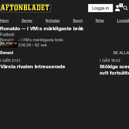
Logga in
Hem
Serier
Nyheter
Sport
Nöje
Livsstil
Ronaldo — i VM:s märkligaste bråk
Fotboll
Ronaldo — i VM:s märkligaste bråk.
Se mer
Fotboll
•
23.06.26
•
62 sek
Senast
SE ALLA
I GÅR 21:51
0:31
I GÅR 18:53
Värsta rivalen intresserade
Stökiga sce
svit fortsätt