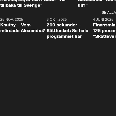
tillbaka till Sverige”
till?”
SE ALLA
3
25 NOV. 2025
31:05
8 OKT. 2025
4:29
4 JUNI 2025
Knutby – Vem
200 sekunder –
Finansmin
mördade Alexandra?
Köttfusket: Se hela
125 procent
programmet här
"Skattever
viktig uppg