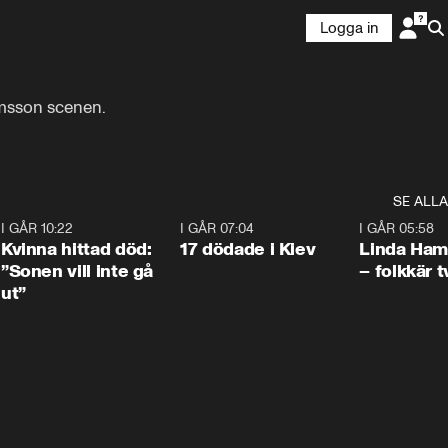
Logga in
msson scenen. 

SE ALLA
7
I GÅR 10:22
1:12
I GÅR 07:04
0:43
I GÅR 05:58
Kvinna hittad död:
17 dödade i Kiev
Linda Ham
”Sonen vill inte gå
– folkkär t
ut”