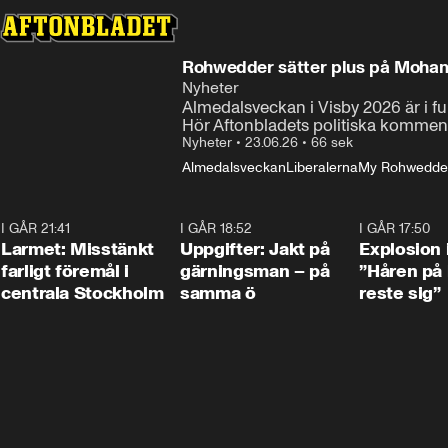
Rohwedder sätter plus på Moham
Nyheter
Almedalsveckan i Visby 2026 är i f
Hör Aftonbladets politiska komment
Nyheter
•
23.06.26
•
66 sek
Almedalsveckan
Liberalerna
My Rohwedde
I GÅR 21:41
0:35
I GÅR 18:52
0:33
I GÅR 17:50
Larmet: Misstänkt
Uppgifter: Jakt på
Explosion 
farligt föremål i
gärningsman – på
”Håren på
centrala Stockholm
samma ö
reste sig”