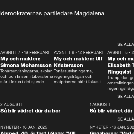
aldemokraternas partiledare Magdalena 
SE ALLA
7
AVSNITT 7
•
19 FEBRUARI
24:30
AVSNITT 6
•
12 FEBRUARI
27:30
AVSNITT 5
•
My och makten:
My och makten: Ulf
My och ma
Simona Mohamsson
Kristersson
Elisabeth
 
Tonårsutvisningarna, skolan 
Tonårsutvisningarna, 
Ringqvist
och och krisen i Liberalerna 
regeringsfrågan och 
Trump, den gr
står i fokus i det sjunde 
matpriserna står i fokus i 
omställningen
avsnittet av ”My och 
det sjätte avsnittet av ”My 
regeringsfråga
makten”. Se när 
och makten”. Se när 
centrum i det 
SE ALLA
Aftonbladets inrikespolitiska 
Aftonbladets inrikespolitiska 
avsnittet av ”
kommentator My 
kommentator My 
6
2 AUGUSTI
1:06
1 AUGUSTI
Makten”. Se nä
Rohwedder ställer 
Rohwedder ställer 
Så blir vädret där du bor
Så blir vädret där
Aftonbladets in
utbildnings- och 
statsminister Ulf Kristersson 
kommentator 
SE ALLA
integrationsminister Simona 
till svars.
Rohwedder stäl
Mohamsson till svars.
Centerpartiets
2
NYHETER
•
16 JAN. 2025
1:01
NYHETER
•
16 JAN. 20
Thand Ring till
Ahmed, 40, är fast i Gaza: ”Vill
Gazaborna: ”Vad s