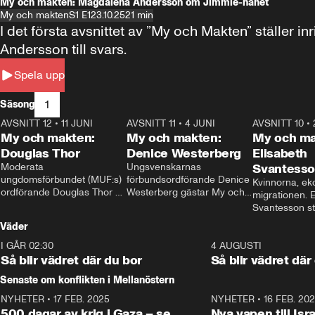
My och makten: Magdalena Andersson om Jimmie-hånet
My och makten
S1 E1
23.10.25
21 min
I det första avsnittet av ”My och Makten” ställe
Andersson till svars.
Spela upp
1
Säsong
AVSNITT 12
•
11 JUNI
26:27
AVSNITT 11
•
4 JUNI
23:40
AVSNITT 10
•
My och makten:
My och makten:
My och ma
Douglas Thor
Denice Westerberg
Elisabeth
Moderata 
Ungsvenskarnas 
Svantess
ungdomsförbundet (MUF:s) 
förbundsordförande Denice 
Kvinnorna, ek
ordförande Douglas Thor 
Westerberg gästar My och 
migrationen. E
gästar My och makten. I 
makten. I avsnittet 
Svantesson stäl
avsnittet diskuteras 
diskuteras migrationsfrågan 
när finansmini
Väder
tonårsutvisningarna och hur 
och hur SD ska locka 
Moderaterna ska locka 
kvinnliga väljare. 
I GÅR 02:30
1:06
4 AUGUSTI
väljare till valet i höst. 
Så blir vädret där du bor
Så blir vädret där
Senaste om konflikten i Mellanöstern
NYHETER
•
17 FEB. 2025
0:45
NYHETER
•
16 FEB. 20
500 dagar av krig i Gaza – se
Nya vapen till Isr