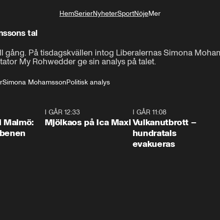
Hem
Serier
Nyheter
Sport
Nöje
Mer
Livsstil
ssons tal
ull gång. På tisdagskvällen intog Liberalernas Simona Moha
ator My Rohwedder ge sin analys på talet. 
r
Simona Mohamsson
Politisk analys
1:10
I GÅR 12:33
0:24
I GÅR 11:08
0:2
i Malmö:
Mjölkaos på Ica Maxi
Vulkanutbrott –
 benen
hundratals
evakueras