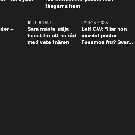
fångarna hem
4:24
10 FEBRUARI
4:13
26 NOV. 2025
8:1
der –
Sara måste sälja
Leif GW: ”Har hon
huset för att ha råd
mördat pastor
med veterinären
Fossmos fru? Svar
nej.”