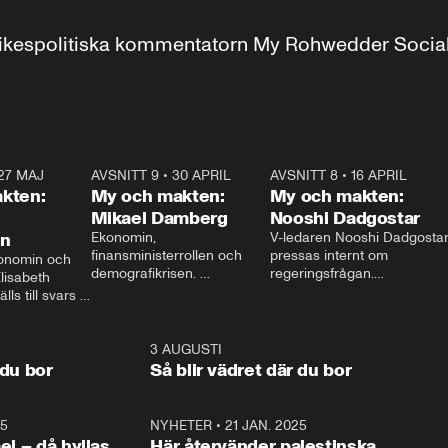
r inrikespolitiska kommentatorn My Rohwedder Soci
27 MAJ
3:51
AVSNITT 9
•
30 APRIL
24:00
AVSNITT 8
•
16 APRIL
25:1
kten:
My och makten:
My och makten:
Mikael Damberg
Nooshi Dadgostar
on
Ekonomin, 
V-ledaren Nooshi Dadgostar
finansministerrollen och 
pressas internt om 
onomin och 
demografikrisen. 
regeringsfrågan.

lisabeth 
Oppositionen ställs till svars 
I Aftonbladets 
ls till svars 
när Socialdemokraternas 
partiledarutfrågning ”My 
stern gästar 
Mikael Damberg gästar My 
och Makten” sätter hon ner 
My och Makten. 
och Makten. 
foten mot kritikerna:

1:06
3 AUGUSTI
1:0
– Vi ställer upp i val. Ska vi 
 du bor
Så blir vädret där du bor
vara med så sitter vi förstås 
25
1:22
NYHETER
•
21 JAN. 2025
0:5
ael – då hyllas
Här återvänder palestinska