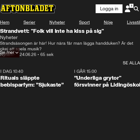
Logga in
Hem
Serier
Nyheter
Sport
Nöje
Livsstil
Strandvett: "Folk vill inte ha kiss på sig"
Nyheter
Strandsäsongen är här! Hur nära får man lägga handduken? Är det 
okej att spela musik?
Se mer
Nyheter
•
24.06.26
•
65 sek
SE ALLA
I DAG 10:40
1:01
I GÅR 15:00
Rituals släppte
”Underliga grytor"
bebisparfym: ”Sjukaste”
försvinner på Lidingösko