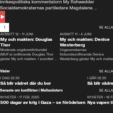
inrikespolitiska kommentatorn My Rohwedder 
Socialdemokraternas partiledare Magdalena 
Andersson till svars.
1
SE ALLA
AVSNITT 12
•
11 JUNI
26:27
AVSNITT 11
•
4 JUNI
2
My och makten: Douglas
My och makten: Denice
Thor
Westerberg
Moderata ungdomsförbundet 
Ungsvenskarnas 
(MUF:s) ordförande Douglas Thor 
förbundsordförande Denice 
gästar My och makten. I avsnittet 
Westerberg gästar My och makten.
diskuteras tonårsutvisningarna och 
avsnittet diskuteras migrationsfrå
hur Moderaterna ska locka väljare till 
och hur SD ska locka kvinnliga 
Väder
SE ALLA
valet i höst. 
väljare. 
I DAG 02:30
1:06
I GÅR 02:30
Så blir vädret där du bor
Så blir vädr
Senaste om konflikten i Mellanöstern
SE ALLA
NYHETER
•
17 FEB. 2025
0:45
NYHETER
•
16 F
500 dagar av krig i Gaza – se förödelsen
Nya vapen ti