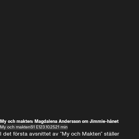
My och makten: Magdalena Andersson om Jimmie-hånet
My och makten
S1 E1
23.10.25
21 min
I det första avsnittet av ”My och Makten” ställer 