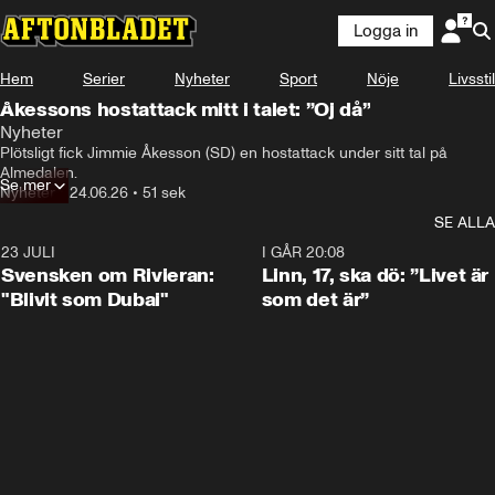
Logga in
Hem
Serier
Nyheter
Sport
Nöje
Livsstil
Åkessons hostattack mitt i talet: ”Oj då”
Nyheter
Plötsligt fick Jimmie Åkesson (SD) en hostattack under sitt tal på 
Almedalen. 
Se mer
Nyheter
•
24.06.26
•
51 sek
SE ALLA
23 JULI
1:42
I GÅR 20:08
Svensken om Rivieran:
Linn, 17, ska dö: ”Livet är
"Blivit som Dubai"
som det är”