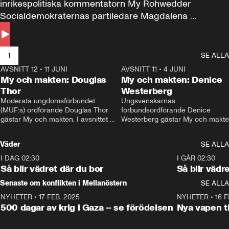
inrikespolitiska kommentatorn My Rohwedder 
Socialdemokraternas partiledare Magdalena 
Andersson till svars.
1
SE ALLA
AVSNITT 12
•
11 JUNI
26:27
AVSNITT 11
•
4 JUNI
2
My och makten: Douglas
My och makten: Denice
Thor
Westerberg
Moderata ungdomsförbundet 
Ungsvenskarnas 
(MUF:s) ordförande Douglas Thor 
förbundsordförande Denice 
gästar My och makten. I avsnittet 
Westerberg gästar My och makten.
diskuteras tonårsutvisningarna och 
avsnittet diskuteras migrationsfrå
hur Moderaterna ska locka väljare till 
och hur SD ska locka kvinnliga 
Väder
SE ALLA
valet i höst. 
väljare. 
I DAG 02:30
1:06
I GÅR 02:30
Så blir vädret där du bor
Så blir vädr
Senaste om konflikten i Mellanöstern
SE ALLA
NYHETER
•
17 FEB. 2025
0:45
NYHETER
•
16 F
500 dagar av krig i Gaza – se förödelsen
Nya vapen ti