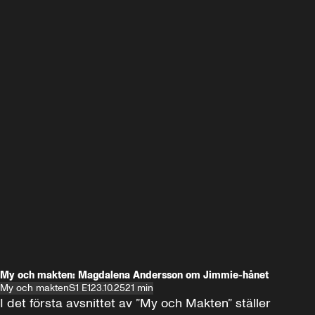
My och makten: Magdalena Andersson om Jimmie-hånet
My och makten
S1 E1
23.10.25
21 min
I det första avsnittet av ”My och Makten” ställer 