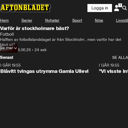
Logga in
Hem
Serier
Nyheter
Sport
Nöje
Livsstil
Varför är stockholmare bäst?
Fotboll
Hälften av fotbollslandslaget är från Stockholm , men varför har det 
blivit så? 
Se mer
Fotboll
•
25.06.26
•
24 sek
Senast
SE ALLA
I GÅR 19:55
0:29
I GÅR 19:55
Blåvitt tvingas utrymma Gamla Ullevi
”Vi visste 