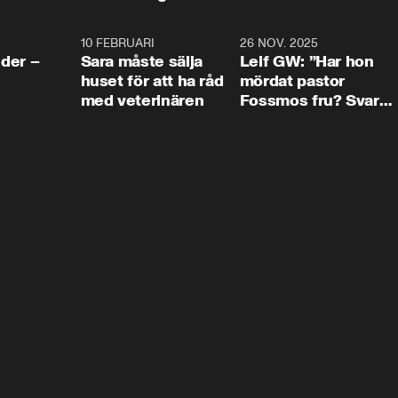
4:24
10 FEBRUARI
4:13
26 NOV. 2025
8:1
der –
Sara måste sälja
Leif GW: ”Har hon
huset för att ha råd
mördat pastor
med veterinären
Fossmos fru? Svar
nej.”