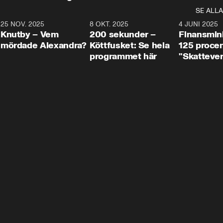
SE ALLA
3
25 NOV. 2025
31:05
8 OKT. 2025
4:29
4 JUNI 2025
Knutby – Vem
200 sekunder –
Finansmin
mördade Alexandra?
Köttfusket: Se hela
125 procent
programmet här
"Skattever
viktig uppg