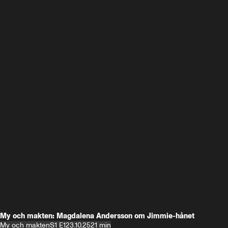
My och makten: Magdalena Andersson om Jimmie-hånet
My och makten
S1 E1
23.10.25
21 min