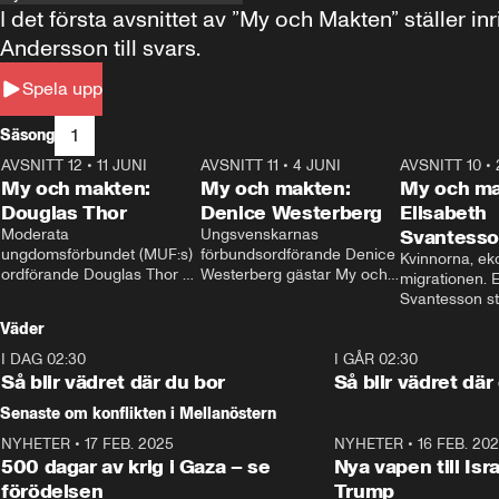
I det första avsnittet av ”My och Makten” ställe
Andersson till svars.
Spela upp
1
Säsong
AVSNITT 12
•
11 JUNI
26:27
AVSNITT 11
•
4 JUNI
23:40
AVSNITT 10
•
My och makten:
My och makten:
My och ma
Douglas Thor
Denice Westerberg
Elisabeth
Moderata 
Ungsvenskarnas 
Svantess
ungdomsförbundet (MUF:s) 
förbundsordförande Denice 
Kvinnorna, ek
ordförande Douglas Thor 
Westerberg gästar My och 
migrationen. E
gästar My och makten. I 
makten. I avsnittet 
Svantesson stäl
avsnittet diskuteras 
diskuteras migrationsfrågan 
när finansmini
Väder
tonårsutvisningarna och hur 
och hur SD ska locka 
Moderaterna ska locka 
kvinnliga väljare. 
I DAG 02:30
1:06
I GÅR 02:30
väljare till valet i höst. 
Så blir vädret där du bor
Så blir vädret där
Senaste om konflikten i Mellanöstern
NYHETER
•
17 FEB. 2025
0:45
NYHETER
•
16 FEB. 20
500 dagar av krig i Gaza – se
Nya vapen till Isr
förödelsen
Trump