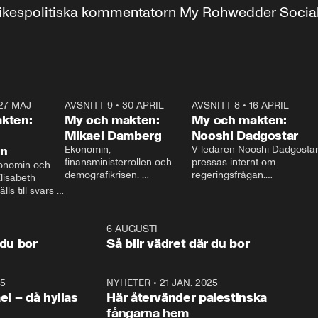
r inrikespolitiska kommentatorn My Rohwedder Soci
27 MAJ
3:51
AVSNITT 9
•
30 APRIL
24:00
AVSNITT 8
•
16 APRIL
25:1
kten:
My och makten:
My och makten:
Mikael Damberg
Nooshi Dadgostar
on
Ekonomin, 
V-ledaren Nooshi Dadgostar
finansministerrollen och 
pressas internt om 
onomin och 
demografikrisen. 
regeringsfrågan.

lisabeth 
Oppositionen ställs till svars 
I Aftonbladets 
ls till svars 
när Socialdemokraternas 
partiledarutfrågning ”My 
stern gästar 
Mikael Damberg gästar My 
och Makten” sätter hon ner 
My och Makten. 
och Makten. 
foten mot kritikerna:

1:06
6 AUGUSTI
1:0
– Vi ställer upp i val. Ska vi 
 du bor
Så blir vädret där du bor
vara med så sitter vi förstås 
25
1:22
NYHETER
•
21 JAN. 2025
0:5
ael – då hyllas
Här återvänder palestinska
fångarna hem