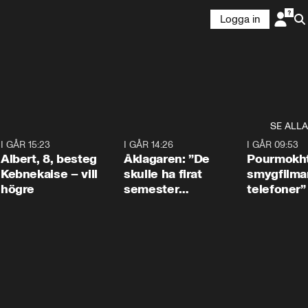
Logga in
SE ALLA
5
I GÅR 15:23
0:54
I GÅR 14:26
1:54
I GÅR 09:53
Albert, 8, besteg
Åklagaren: ”De
Pourmokht
Kebnekaise – vill
skulle ha firat
smygfilma
högre
semester
telefoner”
tillsammans”