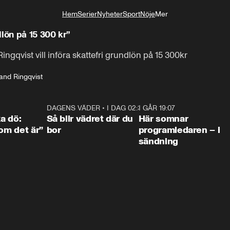
Hem
Serier
Nyheter
Sport
Nöje
Mer
Livsstil
lön på 15 300 kr”
ngqvist vill införa skattefri grundlön på 15 300kr
and Ringqvist
4:36
DAGENS VÄDER
•
I DAG 02:30
1:06
I GÅR 19:07
0:4
ka dö:
Så blir vädret där du
Här somnar
som det är”
bor
programledaren – i
sändning