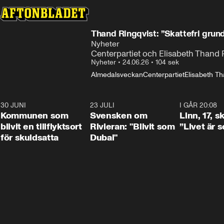
Thand Ringqvist: ”Skattefri grund
Nyheter
Centerpartiet och Elisabeth Thand Ri
Nyheter
•
24.06.26
•
104 sek
Almedalsveckan
Centerpartiet
Elisabeth Th
30 JUNI
1:24
23 JULI
1:42
I GÅR 20:08
Kommunen som
Svensken om
Linn, 17, s
blivit en tillflyktsort
Rivieran: "Blivit som
”Livet är 
för skuldsatta
Dubai"