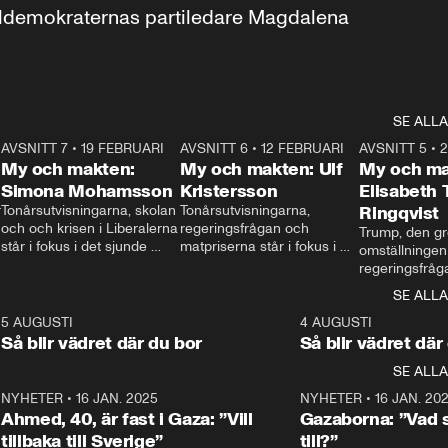
aldemokraternas partiledare Magdalena 
SE ALLA
7
AVSNITT 7
•
19 FEBRUARI
24:30
AVSNITT 6
•
12 FEBRUARI
27:30
AVSNITT 5
•
My och makten:
My och makten: Ulf
My och ma
Simona Mohamsson
Kristersson
Elisabeth
 
Tonårsutvisningarna, skolan 
Tonårsutvisningarna, 
Ringqvist
och och krisen i Liberalerna 
regeringsfrågan och 
Trump, den gr
står i fokus i det sjunde 
matpriserna står i fokus i 
omställningen
avsnittet av ”My och 
det sjätte avsnittet av ”My 
regeringsfråga
makten”. Se när 
och makten”. Se när 
centrum i det 
SE ALLA
Aftonbladets inrikespolitiska 
Aftonbladets inrikespolitiska 
avsnittet av ”
kommentator My 
kommentator My 
6
5 AUGUSTI
1:06
4 AUGUSTI
Makten”. Se nä
Rohwedder ställer 
Rohwedder ställer 
Så blir vädret där du bor
Så blir vädret där
Aftonbladets in
utbildnings- och 
statsminister Ulf Kristersson 
kommentator 
SE ALLA
integrationsminister Simona 
till svars.
Rohwedder stäl
Mohamsson till svars.
Centerpartiets
2
NYHETER
•
16 JAN. 2025
1:01
NYHETER
•
16 JAN. 20
Thand Ring till
Ahmed, 40, är fast i Gaza: ”Vill
Gazaborna: ”Vad s
tillbaka till Sverige”
till?”