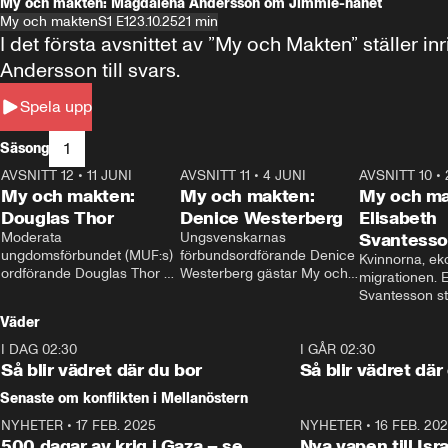
My och makten: Magdalena Andersson om Jimmie-hånet
My och makten
S1 E1
23.10.25
21 min
I det första avsnittet av ”My och Makten” ställe
Andersson till svars.
Spela upp
1
Säsong
AVSNITT 12
•
11 JUNI
26:27
AVSNITT 11
•
4 JUNI
23:40
AVSNITT 10
•
My och makten:
My och makten:
My och ma
Douglas Thor
Denice Westerberg
Elisabeth
Moderata 
Ungsvenskarnas 
Svantess
ungdomsförbundet (MUF:s) 
förbundsordförande Denice 
Kvinnorna, ek
ordförande Douglas Thor 
Westerberg gästar My och 
migrationen. E
gästar My och makten. I 
makten. I avsnittet 
Svantesson stäl
avsnittet diskuteras 
diskuteras migrationsfrågan 
när finansmini
Väder
tonårsutvisningarna och hur 
och hur SD ska locka 
Moderaterna ska locka 
kvinnliga väljare. 
I DAG 02:30
1:06
I GÅR 02:30
väljare till valet i höst. 
Så blir vädret där du bor
Så blir vädret där
Senaste om konflikten i Mellanöstern
NYHETER
•
17 FEB. 2025
0:45
NYHETER
•
16 FEB. 20
500 dagar av krig i Gaza – se
Nya vapen till Isr