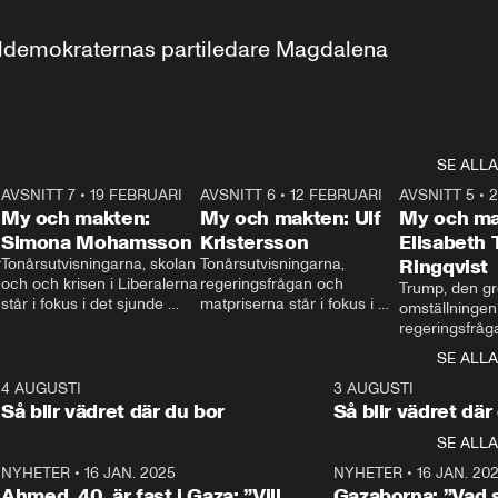
aldemokraternas partiledare Magdalena 
SE ALLA
7
AVSNITT 7
•
19 FEBRUARI
24:30
AVSNITT 6
•
12 FEBRUARI
27:30
AVSNITT 5
•
My och makten:
My och makten: Ulf
My och ma
Simona Mohamsson
Kristersson
Elisabeth
 
Tonårsutvisningarna, skolan 
Tonårsutvisningarna, 
Ringqvist
och och krisen i Liberalerna 
regeringsfrågan och 
Trump, den gr
står i fokus i det sjunde 
matpriserna står i fokus i 
omställningen
avsnittet av ”My och 
det sjätte avsnittet av ”My 
regeringsfråga
makten”. Se när 
och makten”. Se när 
centrum i det 
SE ALLA
Aftonbladets inrikespolitiska 
Aftonbladets inrikespolitiska 
avsnittet av ”
kommentator My 
kommentator My 
6
4 AUGUSTI
1:06
3 AUGUSTI
Makten”. Se nä
Rohwedder ställer 
Rohwedder ställer 
Så blir vädret där du bor
Så blir vädret där
Aftonbladets in
utbildnings- och 
statsminister Ulf Kristersson 
kommentator 
SE ALLA
integrationsminister Simona 
till svars.
Rohwedder stäl
Mohamsson till svars.
Centerpartiets
2
NYHETER
•
16 JAN. 2025
1:01
NYHETER
•
16 JAN. 20
Thand Ring till
Ahmed, 40, är fast i Gaza: ”Vill
Gazaborna: ”Vad s