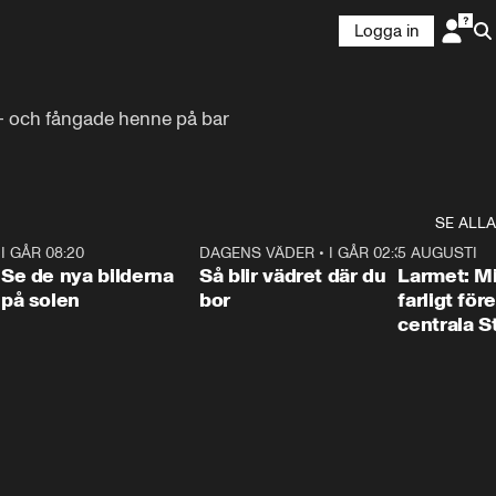
Logga in
– och fångade henne på bar 
SE ALLA
6
I GÅR 08:20
0:31
DAGENS VÄDER
•
I GÅR 02:30
1:06
5 AUGUSTI
Se de nya bilderna
Så blir vädret där du
Larmet: M
på solen
bor
farligt för
centrala 