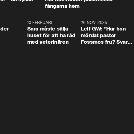
fångarna hem
4:24
10 FEBRUARI
4:13
26 NOV. 2025
8:1
der –
Sara måste sälja
Leif GW: ”Har hon
huset för att ha råd
mördat pastor
med veterinären
Fossmos fru? Svar
nej.”