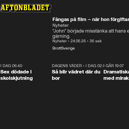
Fångas på film – när hon förgifta
Nyheter
"John" började misstänka att hans 
gärning.
Nyheter
•
24.06.26
•
36 sek
Brott
Sverige
I DAG 06:40
0:47
DAGENS VÄDER
•
I DAG 02:30
1:06
I GÅR 19:07
Sex dödade i
Så blir vädret där du
Dramatisk
skolskjutning
bor
med miraku