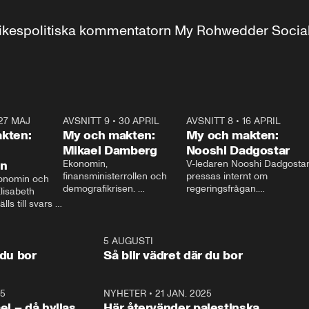
r inrikespolitiska kommentatorn My Rohwedder Soci
27 MAJ
3:51
AVSNITT 9
•
30 APRIL
24:00
AVSNITT 8
•
16 APRIL
25:1
kten:
My och makten:
My och makten:
Mikael Damberg
Nooshi Dadgostar
on
Ekonomin, 
V-ledaren Nooshi Dadgostar
finansministerrollen och 
pressas internt om 
onomin och 
demografikrisen. 
regeringsfrågan.

lisabeth 
Oppositionen ställs till svars 
I Aftonbladets 
ls till svars 
när Socialdemokraternas 
partiledarutfrågning ”My 
stern gästar 
Mikael Damberg gästar My 
och Makten” sätter hon ner 
My och Makten. 
och Makten. 
foten mot kritikerna:

1:06
5 AUGUSTI
1:0
– Vi ställer upp i val. Ska vi 
 du bor
Så blir vädret där du bor
vara med så sitter vi förstås 
25
1:22
NYHETER
•
21 JAN. 2025
0:5
ael – då hyllas
Här återvänder palestinska