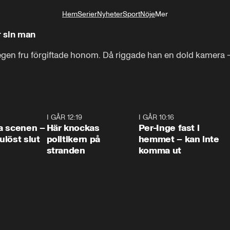
Hem
Serier
Nyheter
Sport
Nöje
Mer
Livsstil
r sin man
egen fru förgiftade honom. Då riggade han en dold kamera 
0:42
I GÅR 12:19
0:45
I GÅR 10:16
1:2
a scenen –
Här knockas
Per-Inge fast i
löst slut
politikern på
hemmet – kan inte
stranden
komma ut