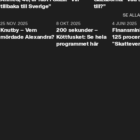
tillbaka till Sverige”
till?”
SE ALLA
3
25 NOV. 2025
31:05
8 OKT. 2025
4:29
4 JUNI 2025
Knutby – Vem
200 sekunder –
Finansmin
mördade Alexandra?
Köttfusket: Se hela
125 procent
programmet här
"Skattever
viktig uppg