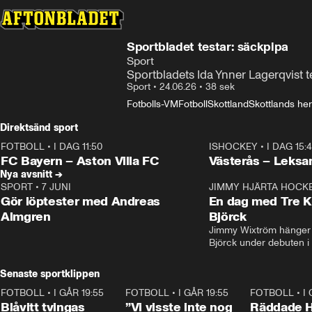
Sportbladet testar: säckpipa
Sport
Sportbladets Ida Ynner Lagerqvist t
Sport
•
24.06.26
•
38 sek
Fotbolls-VM
Fotboll
Skottland
Skottlands herr
Direktsänd sport
FOTBOLL
•
I DAG 11:50
ISHOCKEY
•
I DAG 15:
Plus
Plus
FC Bayern – Aston Villa FC
Västerås – Leksa
Nya avsnitt →
SPORT
•
7 JUNI
16:36
JIMMY HJÄRTA HOCK
Gör löptester med Andreas
En dag med Tre K
Almgren
Björck
Jimmy Wixtröm hänger 
Björck under debuten i
Senaste sportklippen
FOTBOLL
•
I GÅR 19:55
0:29
FOTBOLL
•
I GÅR 19:55
1:56
FOTBOLL
•
I
Blåvitt tvingas
”Vi visste inte nog
Räddade 