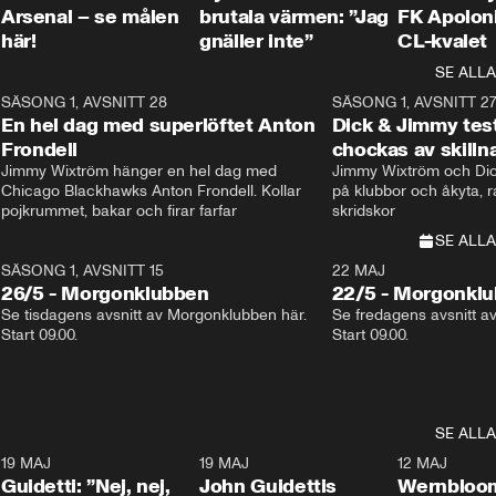
Arsenal – se målen
brutala värmen: ”Jag
FK Apoloni
här!
gnäller inte”
CL-kvalet
SE ALLA
8
SÄSONG 1, AVSNITT 28
20:38
SÄSONG 1, AVSNITT 2
Plus
En hel dag med superlöftet Anton
Dick & Jimmy test
Frondell
chockas av skill
Jimmy Wixtröm hänger en hel dag med 
Jimmy Wixtröm och Dick
Chicago Blackhawks Anton Frondell. Kollar 
på klubbor och åkyta, r
pojkrummet, bakar och firar farfar
skridskor 
SE ALLA
SÄSONG 1, AVSNITT 15
22 MAJ
26/5 - Morgonklubben
22/5 - Morgonkl
Se tisdagens avsnitt av Morgonklubben här. 
Se fredagens avsnitt a
Start 09.00. 
Start 09.00. 
SE ALLA
3
19 MAJ
0:39
19 MAJ
0:34
12 MAJ
Guidetti: ”Nej, nej,
John Guidettis
Wernbloom