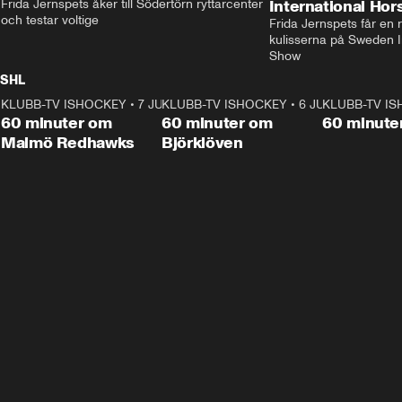
Frida Jernspets åker till Södertörn ryttarcenter 
International Ho
och testar voltige
Frida Jernspets får en 
kulisserna på Sweden In
Show
SHL
KLUBB-TV ISHOCKEY
1:02:53
•
7 JUNI
KLUBB-TV ISHOCKEY
1:00:59
•
6 JUNI
KLUBB-TV I
Plus
Plus
60 minuter om
60 minuter om
60 minute
Malmö Redhawks
Björklöven