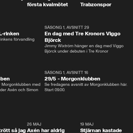
första kvalmötet
Trabzonspor
1:04
SÄSONG 1, AVSNITT 29
17:3
L-rinken
En dag med Tre Kronors Viggo
inkens förvandling
Björck
Jimmy Wixtröm hänger en dag med Viggo 
Björck under debuten i Tre Kronor
SÄSONG 1, AVSNITT 16
bben
29/5 - Morgonklubben
av Morgonklubben med 
Se fredagens avsnitt av Morgonklubben här. 
nder Axén och Simon 
Start 09.00. 
0:30
26 MAJ
0:31
19 MAJ
0:4
trött så jag
Axén har aldrig
Stjärnan kastade