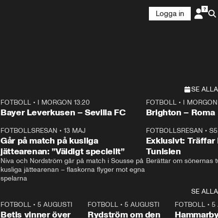
Logga in
SE ALLA
FOTBOLL
•
I MORGON 13:20
FOTBOLL
•
I MORGON 
Plus
Plus
Bayer Leverkusen – Sevilla FC
Brighton – Roma
3
FOTBOLLSRESAN
•
13 MAJ
33:19
FOTBOLLSRESAN
•
S5
Går på match på kusliga
Exklusivt: Träffar
jättearenan: ”Väldigt speciellt”
Tunisien
Niva och Nordström går på match i Sousse på 
Berättar om sönernas tu
kusliga jättearenan – flaskorna flyger mot egna 
spelarna 
SE ALLA
2
FOTBOLL
•
5 AUGUSTI
1:30
FOTBOLL
•
5 AUGUSTI
0:46
FOTBOLL
•
5
Betis vinner över
Rydström om den
Hammarby 