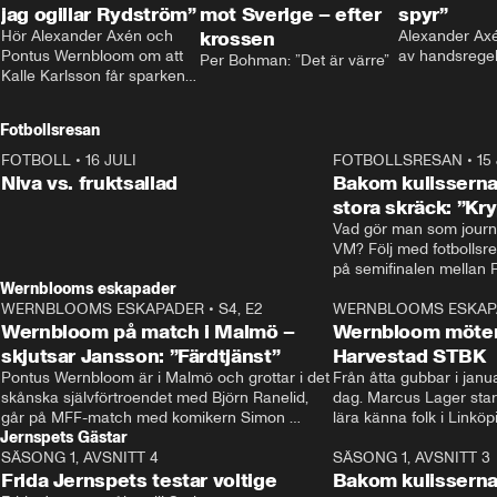
jag ogillar Rydström”
mot Sverige – efter
spyr”
Hör Alexander Axén och 
krossen
Alexander Axén
Pontus Wernbloom om att 
av handsrege
Per Bohman: ”Det är värre”
Kalle Karlsson får sparken 
från Bajen och att Henrik 
Rydström tar över
Fotbollsresan
FOTBOLL
•
16 JULI
0:44
FOTBOLLSRESAN
•
15
Niva vs. fruktsallad
Bakom kulisserna
stora skräck: ”Kr
Vad gör man som journa
VM? Följ med fotbollsr
Wernblooms eskapader
WERNBLOOMS ESKAPADER
•
S4, E2
38:23
WERNBLOOMS ESKAP
Wernbloom på match i Malmö –
Wernbloom möter
skjutsar Jansson: ”Färdtjänst”
Harvestad STBK
Pontus Wernbloom är i Malmö och grottar i det 
Från åtta gubbar i januar
skånska självförtroendet med Björn Ranelid, 
dag. Marcus Lager starta
går på MFF-match med komikern Simon 
lära känna folk i Linköp
Jernspets Gästar
”Chippen” Svensson och hjälper skadade 
STBK en institution – o
SÄSONG 1, AVSNITT 4
stjärnbacken Pontus Jansson hem. 
13:37
rakt in i värmen.
SÄSONG 1, AVSNITT 3
Frida Jernspets testar voltige
Bakom kulissern