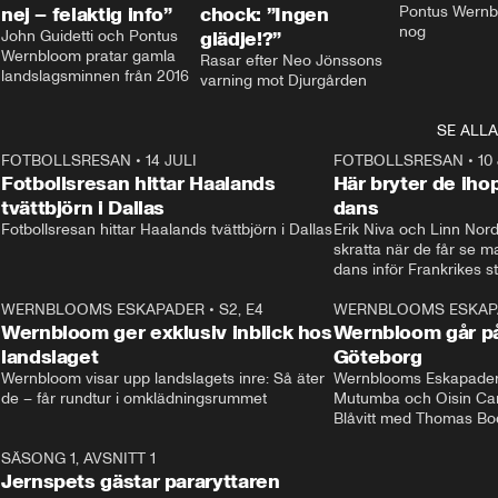
nej – felaktig info”
chock: ”Ingen
Pontus Wernbl
nog
John Guidetti och Pontus 
glädje!?”
Wernbloom pratar gamla 
Rasar efter Neo Jönssons 
landslagsminnen från 2016
varning mot Djurgården
SE ALLA
8
FOTBOLLSRESAN
•
14 JULI
41:35
FOTBOLLSRESAN
•
10
Fotbollsresan hittar Haalands
Här bryter de ih
tvättbjörn i Dallas
dans
Fotbollsresan hittar Haalands tvättbjörn i Dallas
Erik Niva och Linn Nord
skratta när de får se 
dans inför Frankrikes st
VM-kvartsfinalen. 
4
WERNBLOOMS ESKAPADER
•
S2, E4
24:20
WERNBLOOMS ESKAP
Plus
Wernbloom ger exklusiv inblick hos
Wernbloom går på
landslaget
Göteborg
Wernbloom visar upp landslagets inre: Så äter 
Wernblooms Eskapader:
de – får rundtur i omklädningsrummet
Mutumba och Oisin Cant
Blåvitt med Thomas Bo
0
SÄSONG 1, AVSNITT 1
25:12
Jernspets gästar pararyttaren