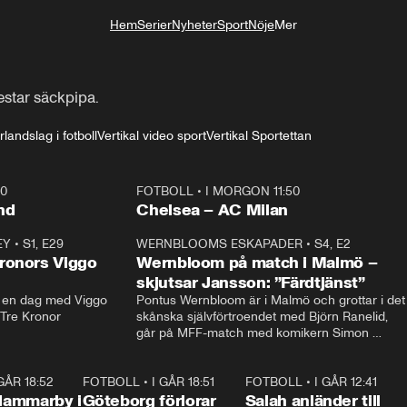
Hem
Serier
Nyheter
Sport
Nöje
Mer
Livsstil
estar säckpipa.
landslag i fotboll
Vertikal video sport
Vertikal Sportettan
40
FOTBOLL
•
I MORGON 11:50
Plus
nd
Chelsea – AC Milan
EY
•
S1, E29
17:38
WERNBLOOMS ESKAPADER
•
S4, E2
38:2
ronors Viggo
Wernbloom på match i Malmö –
skjutsar Jansson: ”Färdtjänst”
en dag med Viggo 
Pontus Wernbloom är i Malmö och grottar i det 
 Tre Kronor
skånska självförtroendet med Björn Ranelid, 
går på MFF-match med komikern Simon 
”Chippen” Svensson och hjälper skadade 
stjärnbacken Pontus Jansson hem. 
 GÅR 18:52
2:17
FOTBOLL
•
I GÅR 18:51
2:17
FOTBOLL
•
I GÅR 12:41
0:4
Hammarby i
Göteborg förlorar
Salah anländer till