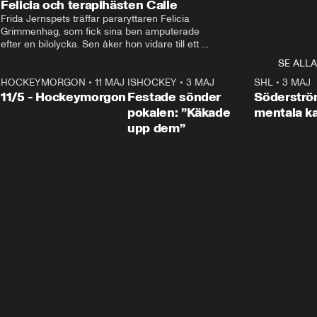
Felicia och terapihästen Calle
Frida Jernspets träffar pararyttaren Felicia 
Grimmenhag, som fick sina ben amputerade 
efter en bilolycka. Sen åker hon vidare till ett 
vård- och omsorgsboende med den 76 
SE ALLA
centimeter höga terapihästen Calle.
HOCKEYMORGON
•
11 MAJ
ISHOCKEY
•
3 MAJ
0:22
SHL
•
3 MAJ
n
11/5 - Hockeymorgon
Festade sönder
Söderströ
pokalen: ”Käkade
mentala 
upp dem”