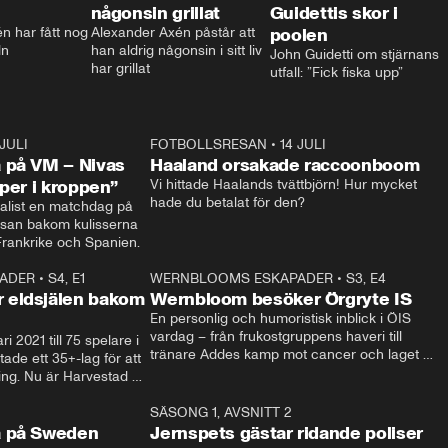
någonsin grillat
Guidettis skor i
 har fått nog 
Alexander Axén påstår att 
poolen
ln
han aldrig någonsin i sitt liv 
John Guidetti om stjärnans 
har grillat
utfall: ”Fick fiska upp”
 JULI
36:52
FOTBOLLSRESAN
•
14 JULI
0:3
 på VM – Nivas
Haaland orsakade raccoonboom
yper i kroppen”
Vi hittade Haalands tvättbjörn! Hur mycket 
hade du betalat för den?
list en matchdag på 
esan bakom kulisserna 
på semifinalen mellan Frankrike och Spanien. 
ADER
•
S4, E1
32:14
WERNBLOOMS ESKAPADER
•
S3, E4
33:1
Plus
 eldsjälen bakom
Wernbloom besöker Örgryte IS
En personlig och humoristisk inblick i ÖIS 
vardag – från frukostgruppens haveri till 
i 2021 till 75 spelare i 
tränare Addes kamp mot cancer och laget 
de ett 35+-lag för att 
som siktar mot Allsvenskan.
ing. Nu är Harvestad 
ch Wernbloom kliver 
14:14
SÄSONG 1, AVSNITT 2
24:5
a på Sweden
Jernspets gästar ridande poliser