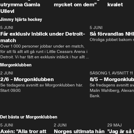
utrymma Gamla
mycket om dem”
kvalet
Ullevi
Jimmy hjärta hockey
5 JUNI
11:14
5 JUNI
Får exklusiv inblick under Detroit-
Så förvandlas NH
match
Otroliga jobbet bakom r
Över 1 000 personer jobbar under en match, 
för att få allt att gå runt i Little Ceasars Arena i 
Detroit. Vi har fått en exklusiv inblick i hur allt 
fungerar inför och under match i världens 
Morgonklubben
bästa hockeyliga
2 JUNI
SÄSONG 1, AVSNITT 11
2/6 - Morgonklubben
8/5 – Morgonklu
Se tisdagens avsnitt av Morgonklubben här. 
Se fredagens avsnitt 
Start 09.00. 
Malin Wahlberg, Alexa
Bank. 
Det bästa ur Morgonklubben
5 JUNI
0:44
2 JUNI
0:26
29 MAJ
Axén: ”Alla tror att
Norges ultimata hån
”Jag är så 