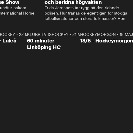
rse Show
och beridna högvakten
rundtur bakom 
Frida Jernspets tar rygg på den ridande 
ternational Horse 
polisen. Hur tränas de egentligen för stökiga 
fotbollsmatcher och stora folkmassor? Hon 
hälsar även på hos beridna högvakten, som 
den här dagen ska byta av högvakten, som 
SHOCKEY
1:00:28
•
22 MAJ
KLUBB-TV ISHOCKEY
vaktar slottet.
1:00:18
•
21 MAJ
HOCKEYMORGON
•
18 MAJ
Plus
r Luleå
60 minuter
18/5 - Hockeymorgo
Linköping HC