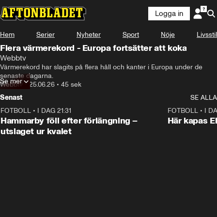
Logga in
Hem
Serier
Nyheter
Sport
Nöje
Livsstil
Flera värmerekord - Europa fortsätter att koka
Webbtv
Värmerekord har slagits på flera håll och kanter i Europa under de 
senaste dagarna.
Se mer
Webbtv
•
25.06.26
•
45 sek
Senast
SE ALLA
FOTBOLL
•
I DAG 21:31
1:28
FOTBOLL
•
I D
Hammarby föll efter förlängning –
Här kapas El
utslaget ur kvalet