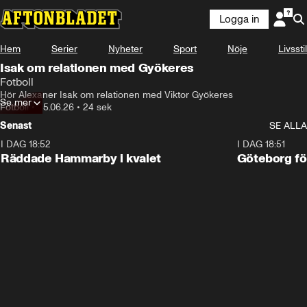
Logga in
Hem
Serier
Nyheter
Sport
Nöje
Livsstil
Isak om relationen med Gyökeres
Fotboll
Hör Alexaner Isak om relationen med Viktor Gyökeres
Se mer
Fotboll
•
25.06.26
•
24 sek
Senast
SE ALLA
I DAG 18:52
2:17
I DAG 18:51
Räddade Hammarby i kvalet
Göteborg för