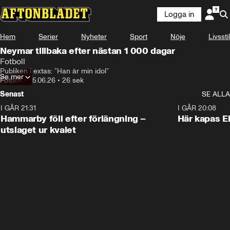
Logga in
Hem
Serier
Nyheter
Sport
Nöje
Livsstil
Neymar tillbaka efter nästan 1 000 dagar
Fotboll
Publiken i extas: ”Han är min idol”
Se mer
Fotboll
•
25.06.26
•
26 sek
Senast
SE ALLA
I GÅR 21:31
1:28
I GÅR 20:08
Hammarby föll efter förlängning –
Här kapas El
utslaget ur kvalet