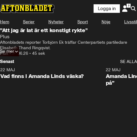
Logga in
Hem
Serier
Nyheter
Sport
Nöje
Livsstil
”Att jag är lat är ett konstigt rykte”
Plus
Aftonbladets reporter Torbjörn Ek träffar Centerpartiets partiledare 
Elisabeth Thand Ringqvist.
Se mer
Plus
•
30.06.26
•
45 sek
Senast
SE ALLA
22 MAJ
0:59
22 MAJ
Plus
Plus
Vad finns i Amanda Linds väska?
Amanda Lind
på”