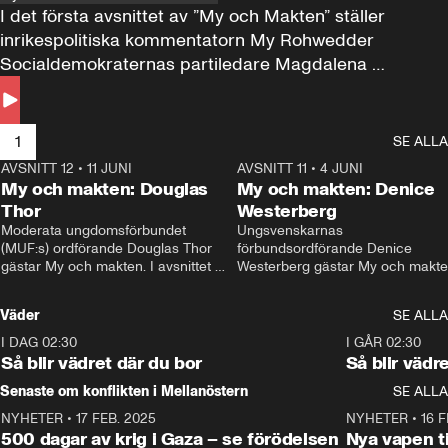
I det första avsnittet av ”My och Makten” ställer 
inrikespolitiska kommentatorn My Rohwedder 
Socialdemokraternas partiledare Magdalena 
Andersson till svars.
1
SE ALLA
AVSNITT 12
•
11 JUNI
26:27
AVSNITT 11
•
4 JUNI
2
My och makten: Douglas
My och makten: Denice
Thor
Westerberg
Moderata ungdomsförbundet 
Ungsvenskarnas 
(MUF:s) ordförande Douglas Thor 
förbundsordförande Denice 
gästar My och makten. I avsnittet 
Westerberg gästar My och makten.
diskuteras tonårsutvisningarna och 
avsnittet diskuteras migrationsfrå
hur Moderaterna ska locka väljare till 
och hur SD ska locka kvinnliga 
Väder
SE ALLA
valet i höst. 
väljare. 
I DAG 02:30
1:06
I GÅR 02:30
Så blir vädret där du bor
Så blir vädr
Senaste om konflikten i Mellanöstern
SE ALLA
NYHETER
•
17 FEB. 2025
0:45
NYHETER
•
16 F
500 dagar av krig i Gaza – se förödelsen
Nya vapen ti