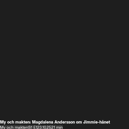
My och makten: Magdalena Andersson om Jimmie-hånet
My och makten
S1 E1
23.10.25
21 min