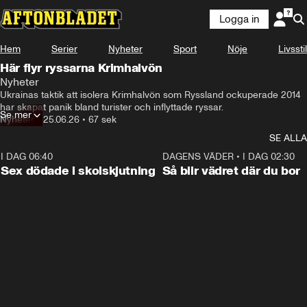
Logga in
Hem
Serier
Nyheter
Sport
Nöje
Livsstil
Här flyr ryssarna Krimhalvön
Nyheter
Ukrainas taktik att isolera Krimhalvön som Ryssland ockuperade 2014 
Se mer
Nyheter
•
25.06.26
•
67 sek
SE ALLA
I DAG 06:40
0:35
DAGENS VÄDER
•
I DAG 02:30
Sex dödade i skolskjutning
Så blir vädret där du bor