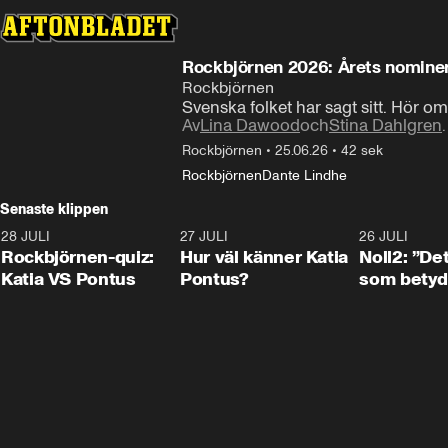
Rockbjörnen 2026: Årets nomine
Rockbjörnen
Svenska folket har sagt sitt. Hör om
Av
Lina Dawood
och
Stina Dahlgren
.
Rockbjörnen
•
25.06.26
•
42 sek
Rockbjörnen
Dante Lindhe
Senaste klippen
28 JULI
0:15
27 JULI
0:46
26 JULI
Rockbjörnen-quiz:
Hur väl känner Katia
Noll2: ”Det
Katia VS Pontus
Pontus?
som betyd