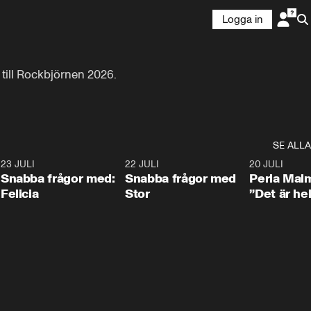
Logga in
a till Rockbjörnen 2026.
SE ALLA
8
23 JULI
0:51
22 JULI
0:52
20 JULI
Snabba frågor med:
Snabba frågor med
Perla Mal
Felicia
Stor
”Det är hel