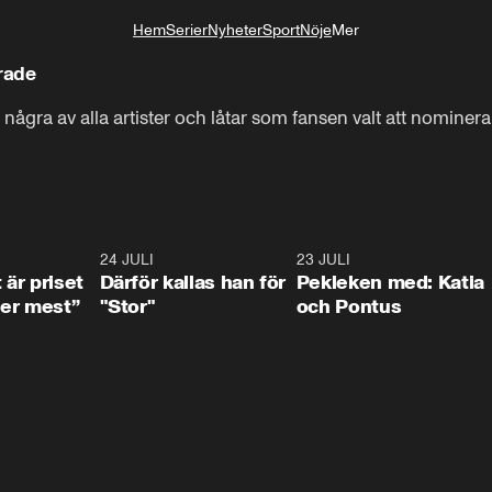
Hem
Serier
Nyheter
Sport
Nöje
Mer
Livsstil
rade
 några av alla artister och låtar som fansen valt att nominer
0:33
24 JULI
0:28
23 JULI
0:3
 är priset
Därför kallas han för
Pekleken med: Katia
er mest”
"Stor"
och Pontus