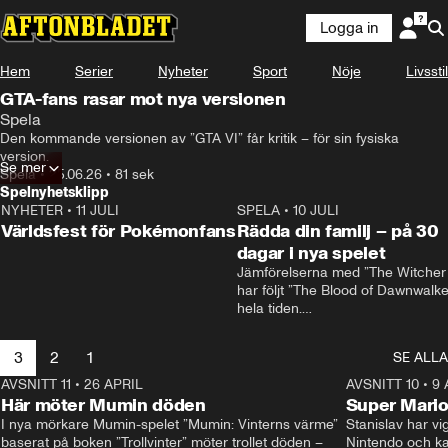
Logga in
Hem
Serier
Nyheter
Sport
Nöje
Livsstil
GTA-fans rasar mot nya versionen
Spela
Den kommande versionen av ”GTA VI” får kritik – för sin fysiska 
version.
Se mer
Spela
•
25.06.26
•
81 sek
Spelnyhetsklipp
NYHETER
•
11 JULI
0:58
SPELA
•
10 JULI
Världsfest för Pokémonfans
Rädda din familj – på 30
dagar i nya spelet
Jämförelserna med ”The Witcher 
har följt ”The Blood of Dawnwalker
hela tiden.

Rafał Jankowski, som jobbat på b
spelen, skrattar åt dem.

3
2
1
SE ALLA
– Redan från början förstod vi att v
behövde vår egen identitet, säger
AVSNITT 11
•
26 APRIL
1:57
AVSNITT 10
•
9 
han.
Här möter Mumin döden
Super Mario
I nya mörkare Mumin-spelet ”Mumin: Vinterns värme” 
Stanislav har vig
baserat på boken ”Trollvinter” möter trollet döden –
Nintendo och kal