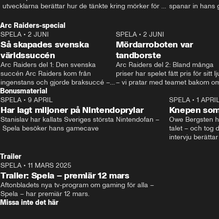
 utvecklarna berättar hur de tänkte kring mörker för 
spanar in hans 
barn. • Mer: spela.aftonbladet.se • Kontakt: 
som tatuerat in d
spela@aftonbladet.se
Kontakt: spela@a
Arc Raiders-special
spela.aftonblade
SPELA
•
2 JUNI
2:12
SPELA
•
2 JUNI
Så skapades svenska
Mördarroboten var
världssuccén
tandborste
Arc Raiders del 1: Den svenska 
Arc Raiders del 2: Bland många 
succén Arc Raiders kom från 
priser har spelet fått pris för sitt lju
ingenstans och gjorde braksuccé –
– vi pratar med teamet bakom om
Bonusmaterial
 men vad är egentligen förklaringen 
hur de jobbar.
bakom?
SPELA
•
9 APRIL
21:03
SPELA
•
1 APRI
Har lagt miljoner på Nintendoprylar
Knepen som 
Stanislav har kallats Sveriges största Nintendofan –
Owe Bergsten hi
 Spela besöker hans gamecave
talet – och tog d
intervju berättar
själv spelar, sv
känslorna när ha
Trailer
Andreas Hansson
SPELA
•
11 MARS 2025
0:37
Mer på spela.af
Trailer: Spela – premiär 12 mars
Aftonbladets nya tv-program om gaming för alla – 
Spela – har premiär 12 mars.
Missa inte det här