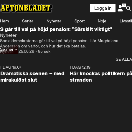
Logga in
Hem
Serier
Nyheter
Sport
Nöje
Livsstil
S går till val på höjd pension: ”Särskilt viktigt”
Nyheter
Socialdemokraterna går till val på höjd pension. Hör Magdalena 
Andersson om varför, och hur det ska betalas. 
Se mer
Nyheter
•
25.06.26
•
95 sek
SE ALLA
I DAG 19:07
0:42
I DAG 12:19
Dramatiska scenen – med
Här knockas politikern p
mirakulöst slut
stranden