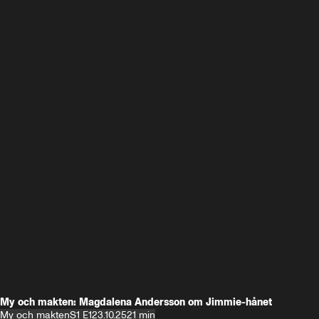
My och makten: Magdalena Andersson om Jimmie-hånet
My och makten
S1 E1
23.10.25
21 min