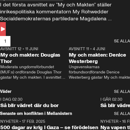
I det första avsnittet av ”My och Makten” ställer 
inrikespolitiska kommentatorn My Rohwedder 
Socialdemokraternas partiledare Magdalena 
Andersson till svars.
1
SE ALLA
AVSNITT 12
•
11 JUNI
26:27
AVSNITT 11
•
4 JUNI
2
My och makten: Douglas
My och makten: Denice
Thor
Westerberg
Moderata ungdomsförbundet 
Ungsvenskarnas 
(MUF:s) ordförande Douglas Thor 
förbundsordförande Denice 
gästar My och makten. I avsnittet 
Westerberg gästar My och makten.
diskuteras tonårsutvisningarna och 
avsnittet diskuteras migrationsfrå
hur Moderaterna ska locka väljare till 
och hur SD ska locka kvinnliga 
Väder
SE ALLA
valet i höst. 
väljare. 
I DAG 02:30
1:06
I GÅR 02:30
Så blir vädret där du bor
Så blir vädr
Senaste om konflikten i Mellanöstern
SE ALLA
NYHETER
•
17 FEB. 2025
0:45
NYHETER
•
16 F
500 dagar av krig i Gaza – se förödelsen
Nya vapen ti