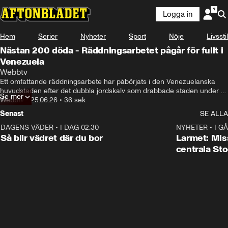
Logga in
Hem
Serier
Nyheter
Sport
Nöje
Livsstil
Nästan 200 döda - Räddningsarbetet pågår för fullt i
Venezuela
Webbtv
Ett omfattande räddningsarbete har påbörjats i den Venezuelanska 
huvudstaden efter det dubbla jordskalv som drabbade staden under 
Se mer
onsdagen.
Webbtv
•
25.06.26
•
36 sek
Senast
SE ALLA
DAGENS VÄDER
•
I DAG 02:30
1:06
NYHETER
•
I GÅ
Så blir vädret där du bor
Larmet: Miss
centrala St