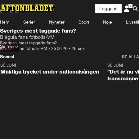
Logga in
Hem
Serier
Nyheter
Sport
Nöje
Livsstil
Sveriges mest taggade fans?
Blågula fans fotbolls-VM
Sveriges mest taggade fans?
Se mer
Blågula fans fotbolls-VM
•
25.06.26
•
25 sek
Senast
SE ALLA
30 JUNI
1:07
30 JUNI
Mäktiga trycket under nationalsången
”Det är nu vi
fransmänne