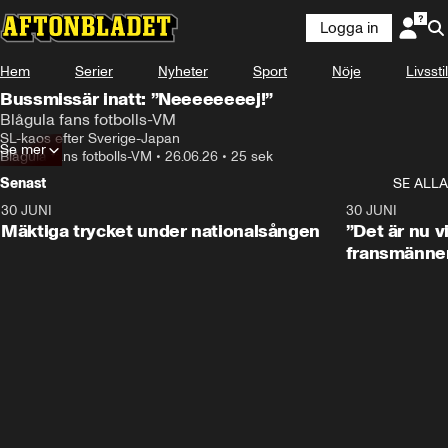
Logga in
Hem
Serier
Nyheter
Sport
Nöje
Livsstil
Bussmissär inatt: ”Neeeeeeeej!”
Blågula fans fotbolls-VM
SL-kaos efter Sverige-Japan 
Se mer
Blågula fans fotbolls-VM
•
26.06.26
•
25 sek
Senast
SE ALLA
30 JUNI
1:07
30 JUNI
Mäktiga trycket under nationalsången
”Det är nu vi
fransmänne