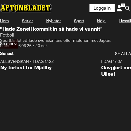
Logga in
Hem
Serier
Nyheter
Sport
Nöje
Livsstil
”Hade Zeneli kommit in så hade vi vunnit”
Fotboll
Sportbladet träffade svenska fans efter matchen mot Japan.
Se mer
Fotboll
•
26.06.26
•
20 sek
Senast
SE ALLA
ALLSVENSKAN
•
I DAG 17:22
0:37
I DAG 17:07
Ny förlust för Mjällby
Oavgjort me
Ullevi