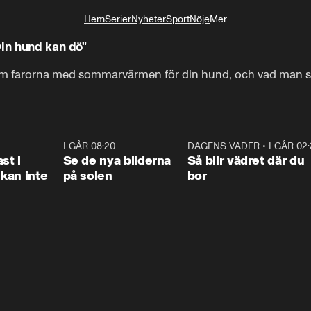
Hem
Serier
Nyheter
Sport
Nöje
Mer
Livsstil
Din hund kan dö"
 om farorna med sommarvärmen för din hund, och vad man s
1:26
I GÅR 08:20
0:31
DAGENS VÄDER
•
I GÅR 02
1:0
st i
Se de nya bilderna
Så blir vädret där du
kan inte
på solen
bor