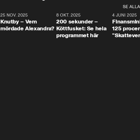
SE ALLA
3
25 NOV. 2025
31:05
8 OKT. 2025
4:29
4 JUNI 2025
Knutby – Vem
200 sekunder –
Finansmin
mördade Alexandra?
Köttfusket: Se hela
125 procent
programmet här
"Skattever
viktig uppg