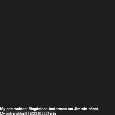
My och makten: Magdalena Andersson om Jimmie-hånet
My och makten
S1 E1
23.10.25
21 min