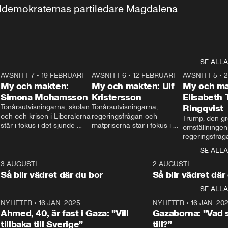
aldemokraternas partiledare Magdalena 
SE ALLA
7
AVSNITT 7
•
19 FEBRUARI
24:30
AVSNITT 6
•
12 FEBRUARI
27:30
AVSNITT 5
•
My och makten:
My och makten: Ulf
My och ma
Simona Mohamsson
Kristersson
Elisabeth
 
Tonårsutvisningarna, skolan 
Tonårsutvisningarna, 
Ringqvist
och och krisen i Liberalerna 
regeringsfrågan och 
Trump, den gr
står i fokus i det sjunde 
matpriserna står i fokus i 
omställningen
avsnittet av ”My och 
det sjätte avsnittet av ”My 
regeringsfråga
makten”. Se när 
och makten”. Se när 
centrum i det 
SE ALLA
Aftonbladets inrikespolitiska 
Aftonbladets inrikespolitiska 
avsnittet av ”
kommentator My 
kommentator My 
6
3 AUGUSTI
1:06
2 AUGUSTI
Makten”. Se nä
Rohwedder ställer 
Rohwedder ställer 
Så blir vädret där du bor
Så blir vädret där
Aftonbladets in
utbildnings- och 
statsminister Ulf Kristersson 
kommentator 
SE ALLA
integrationsminister Simona 
till svars.
Rohwedder stäl
Mohamsson till svars.
Centerpartiets
2
NYHETER
•
16 JAN. 2025
1:01
NYHETER
•
16 JAN. 20
Thand Ring till
Ahmed, 40, är fast i Gaza: ”Vill
Gazaborna: ”Vad s
tillbaka till Sverige”
till?”