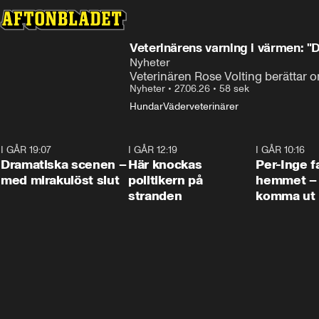
Veterinärens varning i värmen: "
Nyheter
Veterinären Rose Volting berättar
Nyheter
•
27.06.26
•
58 sek
Hundar
Väder
veterinärer
I GÅR 19:07
0:42
I GÅR 12:19
0:45
I GÅR 10:16
Dramatiska scenen –
Här knockas
Per-Inge fa
med mirakulöst slut
politikern på
hemmet – 
stranden
komma ut