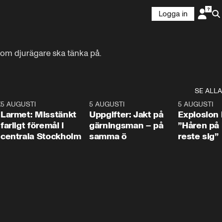
Logga in
om djurägare ska tänka på.
SE ALLA
:30
6
5 AUGUSTI
0:35
5 AUGUSTI
0:33
5 AUGUSTI
Larmet: Misstänkt
Uppgifter: Jakt på
Explosion 
farligt föremål i
gärningsman – på
”Håren på
centrala Stockholm
samma ö
reste sig”