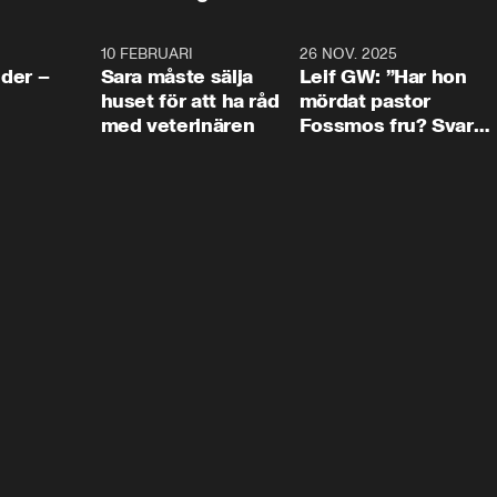
4:24
10 FEBRUARI
4:13
26 NOV. 2025
8:1
der –
Sara måste sälja
Leif GW: ”Har hon
huset för att ha råd
mördat pastor
med veterinären
Fossmos fru? Svar
nej.”