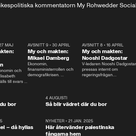
r inrikespolitiska kommentatorn My Rohwedder Soci
27 MAJ
3:51
AVSNITT 9
•
30 APRIL
24:00
AVSNITT 8
•
16 APRIL
25:1
kten:
My och makten:
My och makten:
Mikael Damberg
Nooshi Dadgostar
on
Ekonomin, 
V-ledaren Nooshi Dadgostar
finansministerrollen och 
pressas internt om 
onomin och 
demografikrisen. 
regeringsfrågan.

lisabeth 
Oppositionen ställs till svars 
I Aftonbladets 
ls till svars 
när Socialdemokraternas 
partiledarutfrågning ”My 
stern gästar 
Mikael Damberg gästar My 
och Makten” sätter hon ner 
My och Makten. 
och Makten. 
foten mot kritikerna:

1:06
4 AUGUSTI
1:0
– Vi ställer upp i val. Ska vi 
 du bor
Så blir vädret där du bor
vara med så sitter vi förstås 
25
1:22
NYHETER
•
21 JAN. 2025
0:5
ael – då hyllas
Här återvänder palestinska
fångarna hem