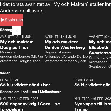
I det första avsnittet av ”My och Makten” ställe
Andersson till svars.
Spela upp
1
Säsong
AVSNITT 12
•
11 JUNI
26:27
AVSNITT 11
•
4 JUNI
23:40
AVSNITT 10
•
My och makten:
My och makten:
My och ma
Douglas Thor
Denice Westerberg
Elisabeth
Moderata 
Ungsvenskarnas 
Svantess
ungdomsförbundet (MUF:s) 
förbundsordförande Denice 
Kvinnorna, ek
ordförande Douglas Thor 
Westerberg gästar My och 
migrationen. E
gästar My och makten. I 
makten. I avsnittet 
Svantesson stäl
avsnittet diskuteras 
diskuteras migrationsfrågan 
när finansmini
Väder
tonårsutvisningarna och hur 
och hur SD ska locka 
Moderaterna ska locka 
kvinnliga väljare. 
I DAG 02:30
1:06
I GÅR 02:30
väljare till valet i höst. 
Så blir vädret där du bor
Så blir vädret där
Senaste om konflikten i Mellanöstern
NYHETER
•
17 FEB. 2025
0:45
NYHETER
•
16 FEB. 20
500 dagar av krig i Gaza – se
Nya vapen till Isr
förödelsen
Trump