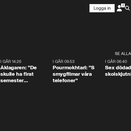
Logga in
SE ALLA
4
I GÅR 14:26
1:54
I GÅR 09:53
1:36
I GÅR 06:40
Åklagaren: ”De
Pourmokhtari: ”S
Sex dödad
skulle ha firat
smygfilmar våra
skolskjutn
semester
telefoner”
tillsammans”