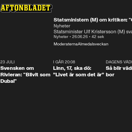
Statsministern (M) om kritiken: "O
Nyheter
Statsminister Ulf Kristersson (M) sv
Nyheter
•
26.06.26
•
42 sek
Moderaterna
Almedalsveckan
23 JULI
1:42
I GÅR 20:08
4:36
DAGENS VÄD
Svensken om
Linn, 17, ska dö:
Så blir väd
Rivieran: "Blivit som
”Livet är som det är”
bor
Dubai"