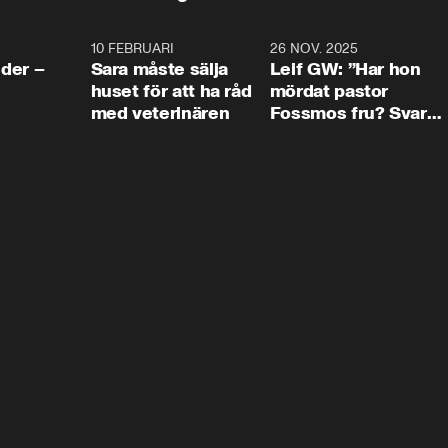
4:24
10 FEBRUARI
4:13
26 NOV. 2025
8:1
der –
Sara måste sälja
Leif GW: ”Har hon
huset för att ha råd
mördat pastor
med veterinären
Fossmos fru? Svar
nej.”