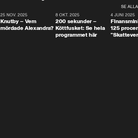
SE ALLA
3
25 NOV. 2025
31:05
8 OKT. 2025
4:29
4 JUNI 2025
Knutby – Vem
200 sekunder –
Finansmin
mördade Alexandra?
Köttfusket: Se hela
125 procent
programmet här
"Skattever
viktig uppg