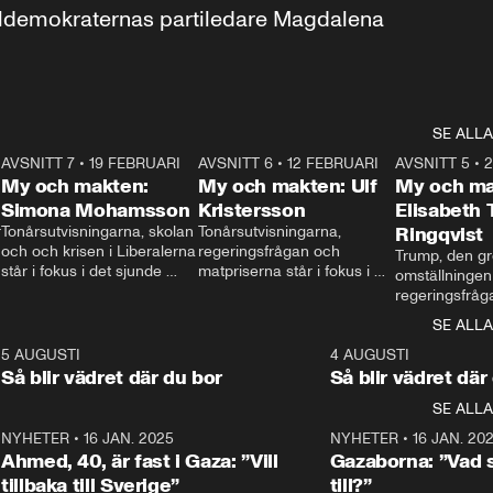
aldemokraternas partiledare Magdalena 
SE ALLA
7
AVSNITT 7
•
19 FEBRUARI
24:30
AVSNITT 6
•
12 FEBRUARI
27:30
AVSNITT 5
•
My och makten:
My och makten: Ulf
My och ma
Simona Mohamsson
Kristersson
Elisabeth
 
Tonårsutvisningarna, skolan 
Tonårsutvisningarna, 
Ringqvist
och och krisen i Liberalerna 
regeringsfrågan och 
Trump, den gr
står i fokus i det sjunde 
matpriserna står i fokus i 
omställningen
avsnittet av ”My och 
det sjätte avsnittet av ”My 
regeringsfråga
makten”. Se när 
och makten”. Se när 
centrum i det 
SE ALLA
Aftonbladets inrikespolitiska 
Aftonbladets inrikespolitiska 
avsnittet av ”
kommentator My 
kommentator My 
6
5 AUGUSTI
1:06
4 AUGUSTI
Makten”. Se nä
Rohwedder ställer 
Rohwedder ställer 
Så blir vädret där du bor
Så blir vädret där
Aftonbladets in
utbildnings- och 
statsminister Ulf Kristersson 
kommentator 
SE ALLA
integrationsminister Simona 
till svars.
Rohwedder stäl
Mohamsson till svars.
Centerpartiets
2
NYHETER
•
16 JAN. 2025
1:01
NYHETER
•
16 JAN. 20
Thand Ring till
Ahmed, 40, är fast i Gaza: ”Vill
Gazaborna: ”Vad s
tillbaka till Sverige”
till?”