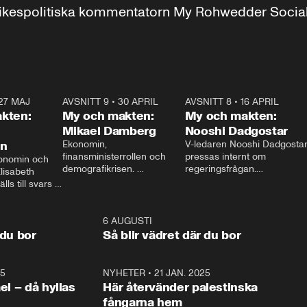
r inrikespolitiska kommentatorn My Rohwedder Soci
27 MAJ
3:51
AVSNITT 9
•
30 APRIL
24:00
AVSNITT 8
•
16 APRIL
25:1
kten:
My och makten:
My och makten:
Mikael Damberg
Nooshi Dadgostar
on
Ekonomin, 
V-ledaren Nooshi Dadgostar
finansministerrollen och 
pressas internt om 
onomin och 
demografikrisen. 
regeringsfrågan.

lisabeth 
Oppositionen ställs till svars 
I Aftonbladets 
ls till svars 
när Socialdemokraternas 
partiledarutfrågning ”My 
stern gästar 
Mikael Damberg gästar My 
och Makten” sätter hon ner 
My och Makten. 
och Makten. 
foten mot kritikerna:

1:06
6 AUGUSTI
1:0
– Vi ställer upp i val. Ska vi 
 du bor
Så blir vädret där du bor
vara med så sitter vi förstås 
25
1:22
NYHETER
•
21 JAN. 2025
0:5
ael – då hyllas
Här återvänder palestinska
fångarna hem