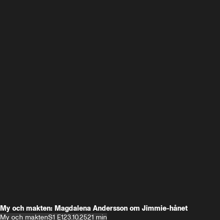
My och makten: Magdalena Andersson om Jimmie-hånet
My och makten
S1 E1
23.10.25
21 min