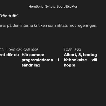
Hem
Serier
Nyheter
Sport
Nöje
Mer
Livsstil
fta tufft"
arar på den interna kritiken som riktats mot regeringen.
ER
•
I DAG 02:30
1:06
I GÅR 19:07
0:45
I GÅR 15:23
0:5
ret där du
Här somnar
Albert, 8, besteg
programledaren – i
Kebnekaise – vill
sändning
högre