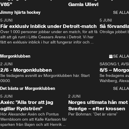
V85”
Gamla Ullevi
Jimmy hjärta hockey
SE ALLA
5 JUNI
11:14
5 JUNI
Får exklusiv inblick under Detroit-match
Så förvandl
Över 1 000 personer jobbar under en match, för att få 
Otroliga jobbet
allt att gå runt i Little Ceasars Arena i Detroit. Vi har 
fått en exklusiv inblick i hur allt fungerar inför och 
under match i världens bästa hockeyliga
Morgonklubben
SE ALLA
2 JUNI
SÄSONG 1, AVSN
2/6 - Morgonklubben
8/5 – Morg
Se tisdagens avsnitt av Morgonklubben här. Start 
Se fredagens av
09.00. 
Det bästa ur Morgonklubben
SE ALLA
5 JUNI
0:44
2 JUNI
Axén: ”Alla tror att jag
Norges ultimata hån mot
ogillar Rydström”
Sverige – efter krossen
Hör Alexander Axén och Pontus 
Per Bohman: ”Det är värre”
Wernbloom om att Kalle Karlsson får 
sparken från Bajen och att Henrik 