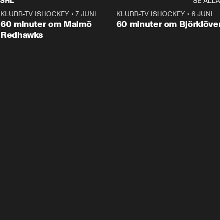
SHL
SE ALLA
KLUBB-TV ISHOCKEY
•
7 JUNI
1:02:53
KLUBB-TV ISHOCKEY
•
6 JUNI
1:0
Plus
60 minuter om Malmö
60 minuter om Björklöve
Redhawks