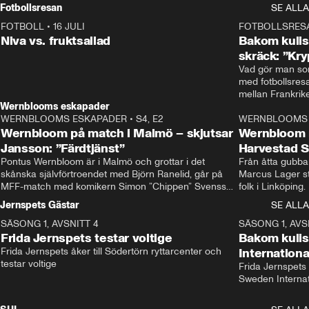
Rydström tar över
Fotbollsresan
SE ALLA
FOTBOLL
•
16 JULI
0:44
FOTBOLLSRES
Niva vs. fruktsallad
Bakom kulis
skräck: ”Kry
Vad gör man som
med fotbollsres
Wernblooms eskapader
WERNBLOOMS ESKAPADER
•
S4, E2
38:23
WERNBLOOMS 
Wernbloom på match i Malmö – skjutsar
Wernbloom 
Jansson: ”Färdtjänst”
Harvestad 
Pontus Wernbloom är i Malmö och grottar i det 
Från åtta gubbar 
skånska självförtroendet med Björn Ranelid, går på 
Marcus Lager sta
MFF-match med komikern Simon ”Chippen” Svensson 
folk i Linköping
och hjälper skadade stjärnbacken Pontus Jansson 
och Wernbloom kl
Jernspets Gästar
SE ALLA
hem. 
SÄSONG 1, AVSNITT 4
13:37
SÄSONG 1, AVS
Frida Jernspets testar voltige
Bakom kuli
Frida Jernspets åker till Södertörn ryttarcenter och 
Internation
testar voltige
Frida Jernspets 
Sweden Interna