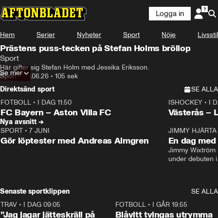
Logga in
Hem
Serier
Nyheter
Sport
Nöje
Livsstil
Prästens puss-tecken på Stefan Holms bröllop
Sport
Här gifter sig Stefan Holm med Jessika Eriksson.
Se mer
Sport
•
26.06.26
•
105 sek
Direktsänd sport
SE ALLA
FOTBOLL
•
I DAG 11:50
ISHOCKEY
•
I 
Plus
Plus
FC Bayern – Aston Villa FC
Västerås – 
Nya avsnitt →
SPORT
•
7 JUNI
16:36
JIMMY HJÄRTA
Gör löptester med Andreas Almgren
En dag med 
Jimmy Wixtröm 
under debuten i
Senaste sportklippen
SE ALLA
TRAV
•
I DAG 09:05
1:06
FOTBOLL
•
I GÅR 19:55
”Jag jagar jätteskräll på
Blåvitt tvingas utrymma