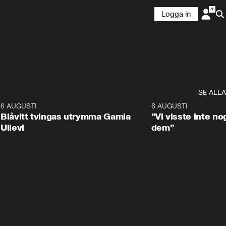
Logga in
SE ALLA
7
6 AUGUSTI
0:29
6 AUGUSTI
Blåvitt tvingas utrymma Gamla
”Vi visste inte n
Ullevi
dem”