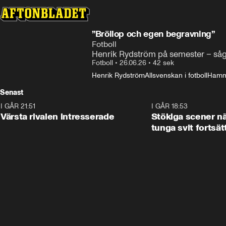
”Bröllop och egen begravning”
Fotboll
Henrik Rydström på semester – såg
Fotboll
•
26.06.26
•
42 sek
Henrik Rydström
Allsvenskan i fotboll
Hamma
Senast
I GÅR 21:51
0:31
I GÅR 18:53
Värsta rivalen intresserade
Stökiga scener nä
tunga svit fortsät