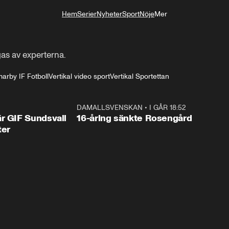
Hem
Serier
Nyheter
Sport
Nöje
Mer
Livsstil
as av experterna.
rby IF Fotboll
Vertikal video sport
Vertikal Sportettan
1:44
DAMALLSVENSKAN
•
I GÅR 18:52
0:4
r GIF Sundsvall
16-åring sänkte Rosengård
ter