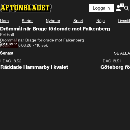
Logga in
Hem
Serier
Nyheter
Sport
Nöje
Livsstil
Drömmål när Brage förlorade mot Falkenberg
Fotboll
Drömmål när Brage förlorade mot Falkenberg
Se mer
Fotboll
•
26.06.26
•
110 sek
Senast
SE ALLA
I DAG 18:52
2:17
I DAG 18:51
Räddade Hammarby i kvalet
Göteborg för