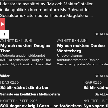
I det första avsnittet av ”My och Makten” ställer 
inrikespolitiska kommentatorn My Rohwedder 
Socialdemokraternas partiledare Magdalena 
Andersson till svars.
1
SE ALLA
AVSNITT 12
•
11 JUNI
26:27
AVSNITT 11
•
4 JUNI
2
My och makten: Douglas
My och makten: Denice
Thor
Westerberg
Moderata ungdomsförbundet 
Ungsvenskarnas 
(MUF:s) ordförande Douglas Thor 
förbundsordförande Denice 
gästar My och makten. I avsnittet 
Westerberg gästar My och makten.
diskuteras tonårsutvisningarna och 
avsnittet diskuteras migrationsfrå
hur Moderaterna ska locka väljare till 
och hur SD ska locka kvinnliga 
Väder
SE ALLA
valet i höst. 
väljare. 
I DAG 02:30
1:06
I GÅR 02:30
Så blir vädret där du bor
Så blir vädr
Senaste om konflikten i Mellanöstern
SE ALLA
NYHETER
•
17 FEB. 2025
0:45
NYHETER
•
16 F
500 dagar av krig i Gaza – se förödelsen
Nya vapen ti