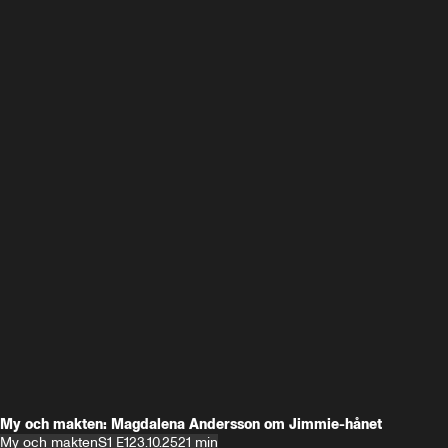
My och makten: Magdalena Andersson om Jimmie-hånet
My och makten
S1 E1
23.10.25
21 min