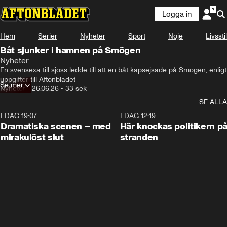
Logga in
Hem
Serier
Nyheter
Sport
Nöje
Livsstil
Båt sjunker i hamnen på Smögen
Nyheter
En svensexa till sjöss ledde till att en båt kapsejsade på Smögen, enligt 
uppgifter till Aftonbladet
Se mer
Nyheter
•
26.06.26
•
33 sek
SE ALLA
I DAG 19:07
0:42
I DAG 12:19
Dramatiska scenen – med
Här knockas politikern p
mirakulöst slut
stranden