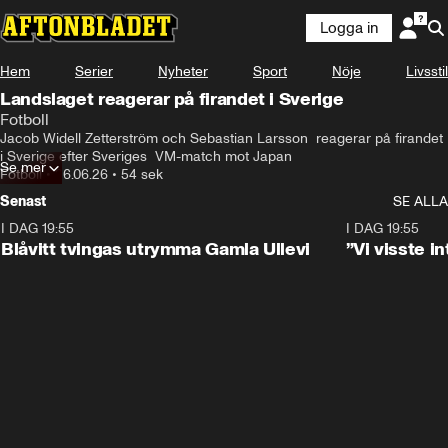
Logga in
Hem
Serier
Nyheter
Sport
Nöje
Livsstil
Landslaget reagerar på firandet i Sverige
Fotboll
Jacob Widell Zetterström och Sebastian Larsson  reagerar på firandet 
i Sverige efter Sveriges  VM-match mot Japan
Se mer
Fotboll
•
26.06.26
•
54 sek
Senast
SE ALLA
I DAG 19:55
0:29
I DAG 19:55
Blåvitt tvingas utrymma Gamla Ullevi
”Vi visste 