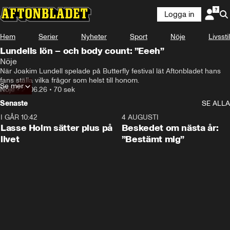
Logga in
Hem
Serier
Nyheter
Sport
Nöje
Livsstil
Lundells lön – och body count: ”Eeeh”
Nöje
När Joakim Lundell spelade på Butterfly festival lät Aftonbladet hans 
fans ställa vilka frågor som helst till honom. 
Se mer
Nöje
•
27.06.26
•
70 sek
Senaste
SE ALLA
I GÅR 10:42
1:04
4 AUGUSTI
Lasse Holm sätter plus på
Beskedet om nästa år:
livet
”Bestämt mig”