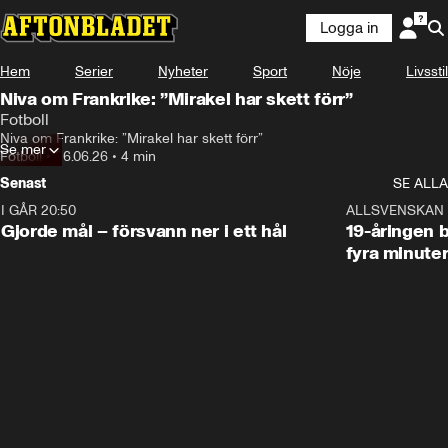
Logga in
Hem
Serier
Nyheter
Sport
Nöje
Livsstil
Niva om Frankrike: ”Mirakel har skett förr”
Fotboll
Niva om Frankrike: ”Mirakel har skett förr”
Se mer
Fotboll
•
26.06.26
•
4 min
Senast
SE ALLA
I GÅR 20:50
0:31
ALLSVENSKAN
Gjorde mål – försvann ner i ett hål
19-åringen b
fyra minute